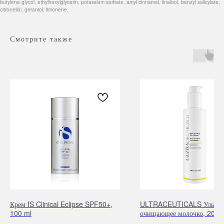
butylene glycol, ethylhexylglycerin, potassium sorbate, amyl cinnamal, linalool, benzyl salicylate,
citronellol, geraniol, limonene.
Смотрите также
Навигация
Каталог
Режим работы
О нас
Все товары
с 9:00 до 21:00
Покупателям
SALE
Бренды
Для волос
Крем IS Clinical Eclipse SPF50+,
ULTRACEUTICALS Ультра
100 ml
очищающее молочко, 200 
Контакты
Для лица
Для век