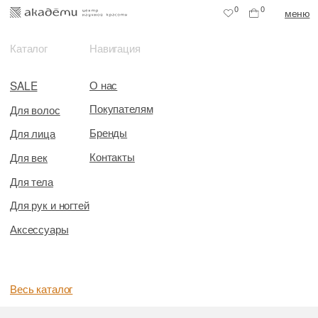
0
0
меню
Каталог
Навигация
О нас
SALE
Покупателям
Для волос
Бренды
Для лица
Контакты
Для век
Для тела
Для рук и ногтей
Аксессуары
Весь каталог