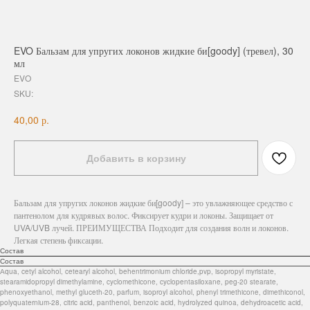
EVO Бальзам для упругих локонов жидкие би[goody] (тревел), 30
мл
EVO
SKU:
р.
40,00
Добавить в корзину
Бальзам для упругих локонов жидкие би[goody] – это увлажняющее средство с
пантенолом для кудрявых волос. Фиксирует кудри и локоны. Защищает от
UVA/UVB лучей. ПРЕИМУЩЕСТВА Подходит для создания волн и локонов.
Легкая степень фиксации.
Состав
Состав
Аqua, cetyl alcohol, cetearyl alcohol, behentrimonium chloride,pvp, isopropyl myristate,
stearamidopropyl dimethylamine, cyclomethicone, cyclopentasiloxane, peg-20 stearate,
phenoxyethanol, methyl gluceth-20, parfum, isoproyl alcohol, phenyl trimethicone, dimethiconol,
polyquaternium-28, citric acid, panthenol, benzoic acid, hydrolyzed quinoa, dehydroacetic acid,