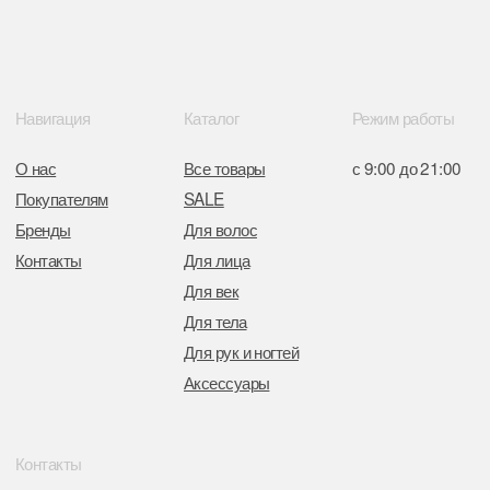
Интернет-магазин зарегистрирован
в Торговом реестре РБ
от 05.03.2026 №770900
Отдел торговли и услуг администрации
Центрального района Минска
+37517234 42 65
+37517272 53 46
Разработка сайта