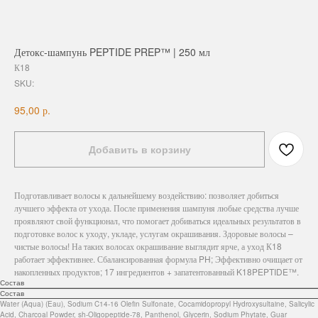
Детокс-шампунь PEPTIDE PREP™ | 250 мл
К18
SKU:
р.
95,00
Добавить в корзину
Подготавливает волосы к дальнейшему воздействию: позволяет добиться
лучшего эффекта от ухода. После применения шампуня любые средства лучше
проявляют свой функционал, что помогает добиваться идеальных результатов в
подготовке волос к уходу, укладе, услугам окрашивания. Здоровые волосы –
чистые волосы! На таких волосах окрашивание выглядит ярче, а уход К18
работает эффективнее. Сбалансированная формула PH; Эффективно очищает от
накопленных продуктов; 17 ингредиентов + запатентованный K18PEPTIDE™.
Состав
Состав
Water (Aqua) (Eau), Sodium C14-16 Olefin Sulfonate, Cocamidopropyl Hydroxysultaine, Salicylic
Acid, Charcoal Powder, sh-Oligopeptide-78, Panthenol, Glycerin, Sodium Phytate, Guar