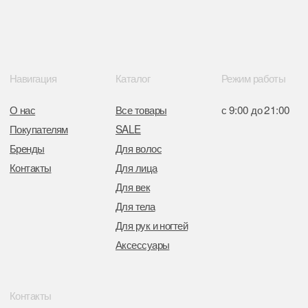
Интернет-магазин зарегистрирован
в Торговом реестре РБ
от 05.03.2026 №770900
Отдел торговли и услуг администрации
Центрального района Минска
+37517234 42 65
+37517272 53 46
Разработка сайта