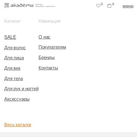
0
0
меню
Каталог
Навигация
О нас
SALE
Покупателям
Для волос
Бренды
Для лица
Контакты
Для век
Для тела
Для рук и ногтей
Аксессуары
Весь каталог