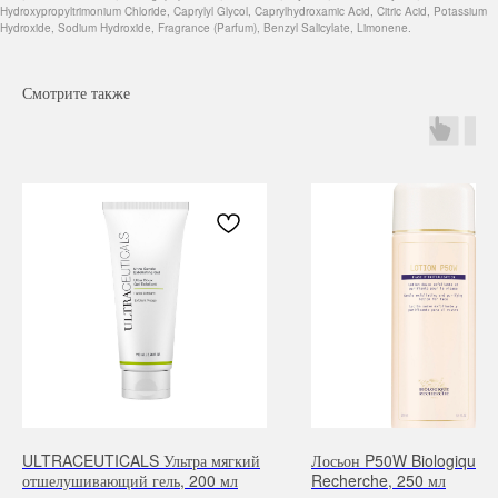
Hydroxypropyltrimonium Chloride, Caprylyl Glycol, Caprylhydroxamic Acid, Citric Acid, Potassium
Hydroxide, Sodium Hydroxide, Fragrance (Parfum), Benzyl Salicylate, Limonene.
Смотрите также
Навигация
Каталог
Режим работы
О нас
Все товары
с 9:00 до 21:00
Покупателям
SALE
Бренды
Для волос
ULTRACEUTICALS Ультра мягкий
Лосьон P50W Biologique
Контакты
Для лица
отшелушивающий гель, 200 мл
Recherche, 250 мл