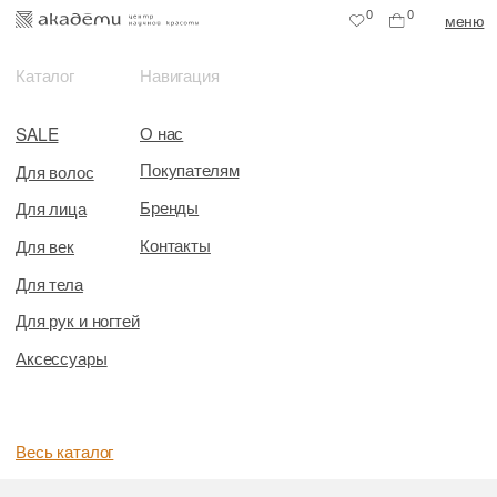
0
0
меню
Каталог
Навигация
О нас
SALE
Покупателям
Для волос
Бренды
Для лица
Контакты
Для век
Для тела
Для рук и ногтей
Аксессуары
Весь каталог