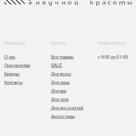
Минским горисполкомом 11.07.2017
Интернет-магазин зарегистрирован
в Торговом реестре РБ
от 05.03.2026 №770900
Отдел торговли и услуг администрации
Центрального района Минска
+37517234 42 65
+37517272 53 46
Разработка сайта