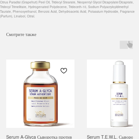
Citrus Paradisi (Grapefruit) Peel Oil, Tridecyl Stearate, Neopentyl Glycol Dicaprylate/Dicaprate,
Tridecyl Trimellitate, Hydrogenated Polydecene, Trideceth-10, Sodium Polyacryloyldimethyl
Taurate, Phenoxyethanol, Benzoic Acid, Dehydroacetic Acid, Potassium Hydroxide, Fragrance
(Parfum), Linalool, Citral.
Смотрите также
Навигация
Каталог
Режим работы
О нас
Все товары
с 9:00 до 21:00
Покупателям
SALE
Бренды
Для волос
Serum A-Glyca Сыворотка против
Serum T.E.W.L. Сыворотка