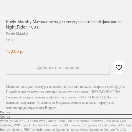
Kevin.Murphy Матовая паста для текстуры с сильной фиксацией
Night.Rider, 100 г
Kevin Murphy
SKU:
р.
158,00
Добавить в корзину
Матовая паста для текстуры на основе пчелиного воска и экстракта грейпфрута.
Подойдет для текстурных укладок на коротких волосах. ПРЕИМУЩЕСТВА
Сильная фиксация, матовый эффект на волосах. ЧЕГО ОЖИДАТЬ Паста с
матовым эффектом. Упаковка из биоразлагаемого пластика. Формула не
наносит вреда окружающей среде.
Состав
Состав
Water (Aqua) (Eau), Lanolin Wax (Lanolin Cera) (Cire de lanoline), Beeswax (Cera Alba) (Cire
d’abeille), PVP, Lanolin Alcohol, Limonene, PEG-8 Beeswax, Propylene Glycol, Cetearyl Alcohol,
Behenyl Alcohol, PEG-40 Hydrogenated Castor Oil, Citrus Nobilis (Mandarin Orange) Peel Oil,