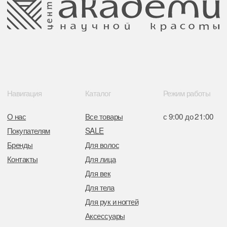
Поставщики
Свидетельство о регистрации выдано
Минским горисполкомом 11.07.2017
Интернет-магазин зарегистрирован
в Торговом реестре РБ
от 05.03.2026 №770900
Отдел торговли и услуг администрации
Центрального района Минска
+37517234 42 65
+37517272 53 46
Разработка сайта