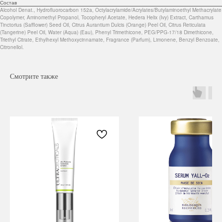
Состав
Alcohol Denat., Hydrofluorocarbon 152a, Octylacrylamide/Acrylates/Butylaminoethyl Methacrylate
Copolymer, Aminomethyl Propanol, Tocopheryl Acetate, Hedera Helix (Ivy) Extract, Carthamus
Tinctorius (Safflower) Seed Oil, Citrus Aurantium Dulcis (Orange) Peel Oil, Citrus Reticulata
(Tangerine) Peel Oil, Water (Aqua) (Eau), Phenyl Trimethicone, PEG/PPG-17/18 Dimethicone,
Triethyl Citrate, Ethylhexyl Methoxycinnamate, Fragrance (Parfum), Limonene, Benzyl Benzoate,
Citronellol.
Смотрите также
Навигация
Каталог
Режим работы
О нас
Все товары
с 9:00 до 21:00
Покупателям
SALE