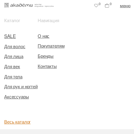
0
0
меню
Каталог
Навигация
О нас
SALE
Покупателям
Для волос
Бренды
Для лица
Контакты
Для век
Для тела
Для рук и ногтей
Аксессуары
Весь каталог