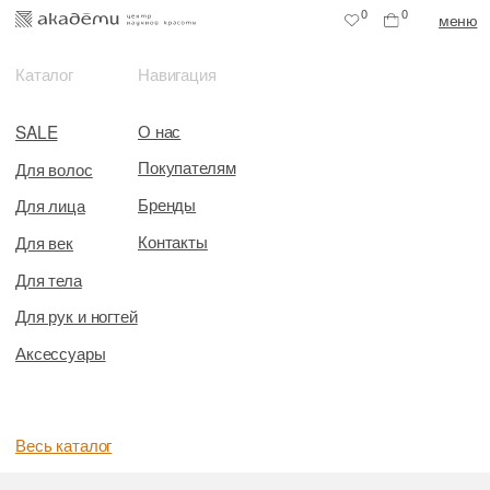
0
0
меню
Каталог
Навигация
О нас
SALE
Покупателям
Для волос
Бренды
Для лица
Контакты
Для век
Для тела
Для рук и ногтей
Аксессуары
Весь каталог