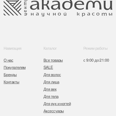
Поставщики
Свидетельство о регистрации выдано
Минским горисполкомом 11.07.2017
Интернет-магазин зарегистрирован
в Торговом реестре РБ
от 05.03.2026 №770900
Отдел торговли и услуг администрации
Центрального района Минска
+37517234 42 65
+37517272 53 46
Разработка сайта