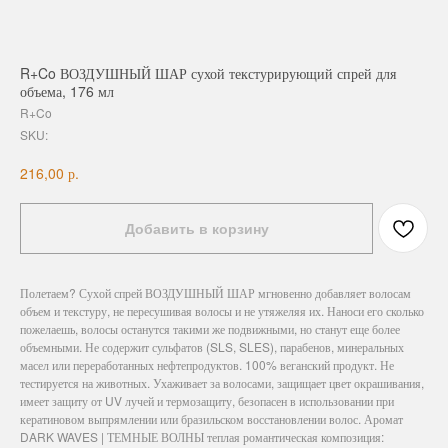
R+Co ВОЗДУШНЫЙ ШАР сухой текстурирующий спрей для
объема, 176 мл
R+Co
SKU:
р.
216,00
Добавить в корзину
Полетаем? Сухой спрей ВОЗДУШНЫЙ ШАР мгновенно добавляет волосам
объем и текстуру, не пересушивая волосы и не утяжеляя их. Наноси его сколько
пожелаешь, волосы останутся такими же подвижными, но станут еще более
объемными. Не содержит сульфатов (SLS, SLES), парабенов, минеральных
масел или переработанных нефтепродуктов. 100% веганский продукт. Не
тестируется на животных. Ухаживает за волосами, защищает цвет окрашивания,
имеет защиту от UV лучей и термозащиту, безопасен в использовании при
кератиновом выпрямлении или бразильском восстановлении волос. Аромат
DARK WAVES | ТЕМНЫЕ ВОЛНЫ теплая романтическая композиция: