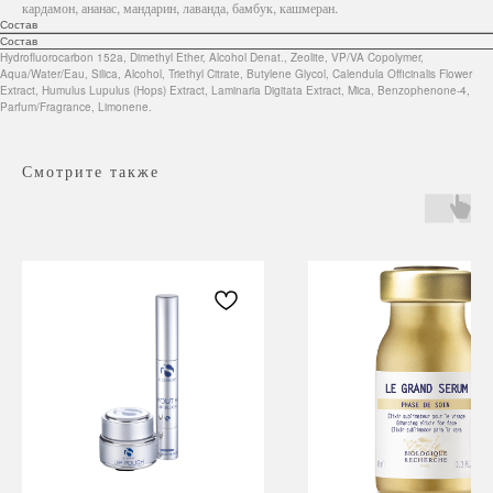
кардамон, ананас, мандарин, лаванда, бамбук, кашмеран.
Состав
Состав
Hydrofluorocarbon 152a, Dimethyl Ether, Alcohol Denat., Zeolite, VP/VA Copolymer,
Aqua/Water/Eau, Silica, Alcohol, Triethyl Citrate, Butylene Glycol, Calendula Officinalis Flower
Extract, Humulus Lupulus (Hops) Extract, Laminaria Digitata Extract, Mica, Benzophenone-4,
Parfum/Fragrance, Limonene.
Смотрите также
Навигация
Каталог
Режим работы
О нас
Все товары
с 9:00 до 21:00
Покупателям
SALE