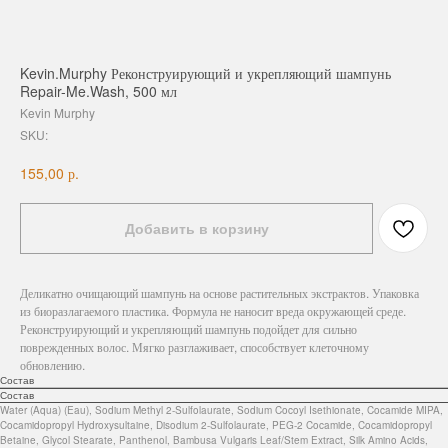
Kevin.Murphy Реконструирующий и укрепляющий шампунь
Repair-Me.Wash, 500 мл
Kevin Murphy
SKU:
р.
155,00
Добавить в корзину
Деликатно очищающий шампунь на основе растительных экстрактов. Упаковка
из биоразлагаемого пластика. Формула не наносит вреда окружающей среде.
Реконструирующий и укрепляющий шампунь подойдет для сильно
поврежденных волос. Мягко разглаживает, способствует клеточному
обновлению.
Состав
Состав
Water (Aqua) (Eau), Sodium Methyl 2-Sulfolaurate, Sodium Cocoyl Isethionate, Cocamide MIPA,
Cocamidopropyl Hydroxysultaine, Disodium 2-Sulfolaurate, PEG-2 Cocamide, Cocamidopropyl
Betaine, Glycol Stearate, Panthenol, Bambusa Vulgaris Leaf/Stem Extract, Silk Amino Acids,