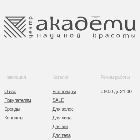
улица Гвардейская д. 14 пом. 39
Оплата и возврат
Обращение к руководтву
Отказ от рекламной рассылки
Поставщики
Свидетельство о регистрации выдано
Минским горисполкомом 11.07.2017
Интернет-магазин зарегистрирован
в Торговом реестре РБ
от 05.03.2026 №770900
Отдел торговли и услуг администрации
Центрального района Минска
+37517234 42 65
+37517272 53 46
Разработка сайта