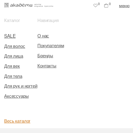
0
0
меню
Каталог
Навигация
О нас
SALE
Покупателям
Для волос
Бренды
Для лица
Контакты
Для век
Для тела
Для рук и ногтей
Аксессуары
Весь каталог