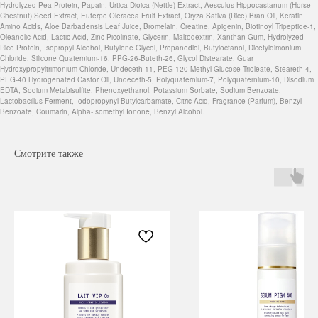
Hydrolyzed Pea Protein, Papain, Urtica Dioica (Nettle) Extract, Aesculus Hippocastanum (Horse
Chestnut) Seed Extract, Euterpe Oleracea Fruit Extract, Oryza Sativa (Rice) Bran Oil, Keratin
Amino Acids, Aloe Barbadensis Leaf Juice, Bromelain, Creatine, Apigenin, Biotinoyl Tripeptide-1,
Oleanolic Acid, Lactic Acid, Zinc Picolinate, Glycerin, Maltodextrin, Xanthan Gum, Hydrolyzed
Rice Protein, Isopropyl Alcohol, Butylene Glycol, Propanediol, Butyloctanol, Dicetyldimonium
Chloride, Silicone Quaternium-16, PPG-26-Buteth-26, Glycol Distearate, Guar
Hydroxypropyltrimonium Chloride, Undeceth-11, PEG-120 Methyl Glucose Trioleate, Steareth-4,
PEG-40 Hydrogenated Castor Oil, Undeceth-5, Polyquaternium-7, Polyquaternium-10, Disodium
EDTA, Sodium Metabisulfite, Phenoxyethanol, Potassium Sorbate, Sodium Benzoate,
Lactobacillus Ferment, Iodopropynyl Butylcarbamate, Citric Acid, Fragrance (Parfum), Benzyl
Benzoate, Coumarin, Alpha-Isomethyl Ionone, Benzyl Alcohol.
Смотрите также
Навигация
Каталог
Режим работы