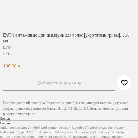
EVO Разглаживающий шампунь для волос [укротитель гривы], 300
мл
EVO
SKU:
р.
108,00
Добавить в корзину
Разглаживающий шампунь [укротитель гривы] мягко очищает волосы, устраняет
эффект пушения, усиливает блеск. ПРЕИМУЩЕСТВА Безглютеновые протеины
в составе укрепляют
Состав
Состав
Аqua, sodium lauroyl methyl isethionate, disodium laureth sulfosuccinate,sodium cocoyl
isethionate, peg- 120 methyl glucose dioleate, cocamide mipa, sodium lauroyl sarcosinate,
parfum, glycol distearate, hydrolyzed linseed seed, hydrolyded quinoa, decyl glucoside,