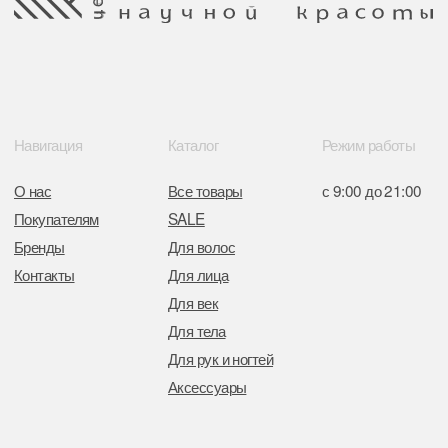
Минским горисполкомом 11.07.2017
Интернет-магазин зарегистрирован
в Торговом реестре РБ
от 05.03.2026 №770900
Отдел торговли и услуг администрации
Центрального района Минска
+37517234 42 65
+37517272 53 46
Разработка сайта