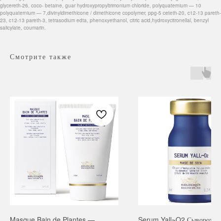
glycereth-26, coco- betaine, guar hydroxypropyltrimonium chloride, polyquaternium — 10
polyquaternium — 7,divinyldimethicone / dimethicone copolymer, ppg-5 ceteth-20, c12-13 pareth-
23, c12-13 pareth-3, tetrasodium edta, phenoxyethanol, citric acid,hydroxycitronellal, benzyl
salicylate, coumarin.
Смотрите также
Навигация
Каталог
Режим работы
О нас
Все товары
с 9:00 до 21:00
Покупателям
SALE
Бренды
Для волос
Masque Bain de Plantes —
Serum Yall~O2 Сыворотка 