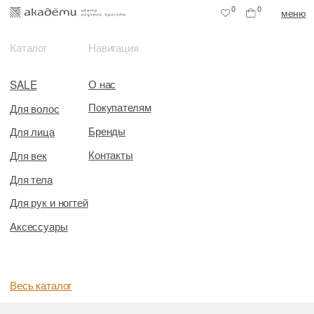
0
0
меню
Каталог
Навигация
О нас
SALE
Покупателям
Для волос
Бренды
Для лица
Контакты
Для век
Для тела
Для рук и ногтей
Аксессуары
Весь каталог