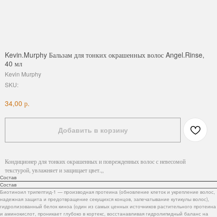
Kevin.Murphy Бальзам для тонких окрашенных волос Angel.Rinse,
40 мл
Kevin Murphy
SKU:
р.
34,00
Добавить в корзину
Кондиционер для тонких окрашенных и поврежденных волос с невесомой
текстурой, увлажняет и защищает цвет.,,
Состав
Состав
Биотиноил трипептид-1 — производная протеина (обновление клеток и укрепление волос,
надежная защита и предотвращение секущихся концов, запечатывание кутикулы волос),
гидролизованный белок киноа (один из самых ценных источников растительного протеина
и аминокислот, проникает глубоко в кортекс, восстанавливая гидролипидный баланс на