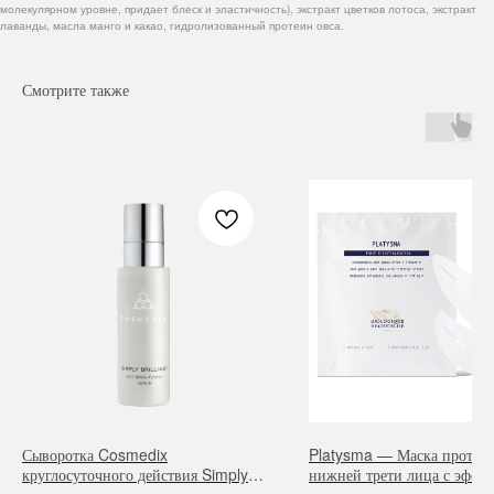
молекулярном уровне, придает блеск и эластичность), экстракт цветков лотоса, экстракт
лаванды, масла манго и какао, гидролизованный протеин овса.
Смотрите также
Навигация
Каталог
Режим работы
О нас
Все товары
с 9:00 до 21:00
Покупателям
SALE
Бренды
Для волос
Сыворотка Cosmedix
Platysma — Маска против 
круглосуточного действия Simply
нижней трети лица с эффе
Контакты
Для лица