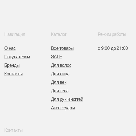
Интернет-магазин зарегистрирован
в Торговом реестре РБ
от 05.03.2026 №770900
Отдел торговли и услуг администрации
Центрального района Минска
+37517234 42 65
+37517272 53 46
Разработка сайта