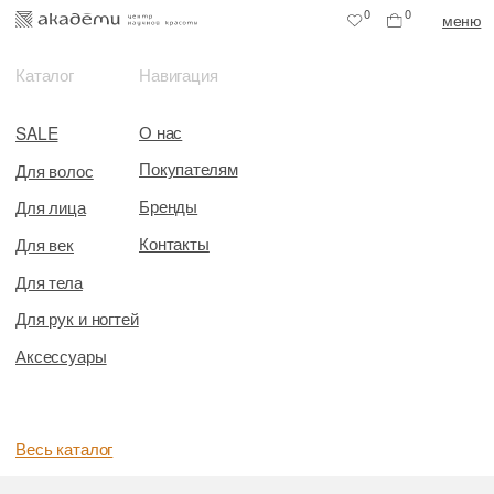
0
0
меню
Каталог
Навигация
О нас
SALE
Покупателям
Для волос
Бренды
Для лица
Контакты
Для век
Для тела
Для рук и ногтей
Аксессуары
Весь каталог