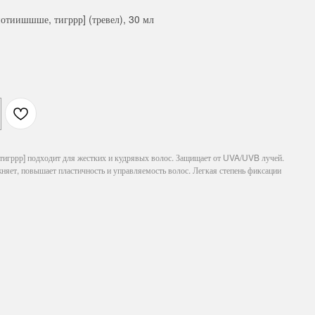
отиишшше, тигррр] (тревел), 30 мл
игррр] подходит для жестких и кудрявых волос. Защищает от UVA/UVB лучей.
 повышает пластичность и управляемость волос. Легкая степень фиксации