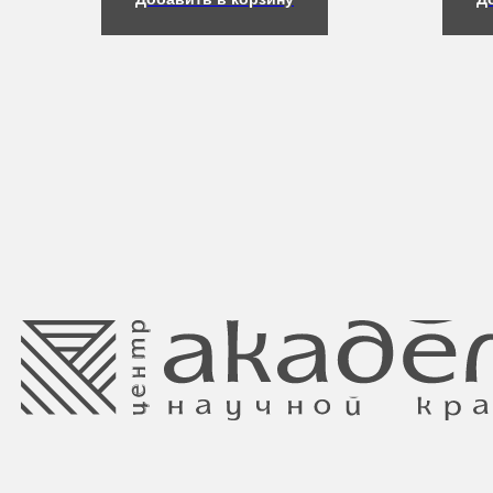
Свидетельство о регистрации выдано
Минским горисполкомом 11.07.2017
Интернет-магазин зарегистрирован
в Торговом реестре РБ
от 05.03.2026 №770900
Ⓒ 2025 Все права защищены.
ООО Центр красоты “Академи”
Отдел торговли и услуг администрации
УНП: 192940578
Центрального района Минска
Юридический адрес:
+37517234 42 65
220035 Республика Беларусь, г. Минск,
+37517272 53 46
улица Гвардейская д. 14 пом. 39