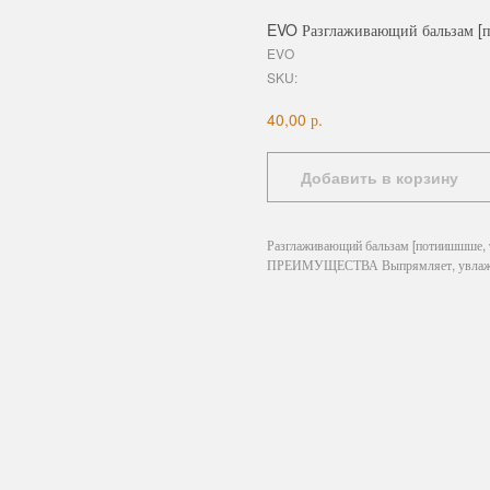
EVO Разглаживающий бальзам [п
EVO
SKU:
р.
40,00
Добавить в корзину
Разглаживающий бальзам [потиишшше, т
ПРЕИМУЩЕСТВА Выпрямляет, увлажняет,