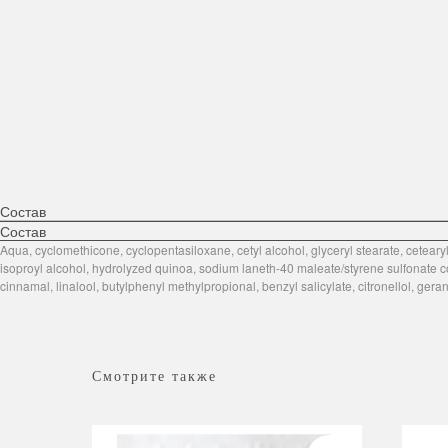
Состав
Состав
Aqua, cyclomethicone, cyclopentasiloxane, cetyl alcohol, glyceryl stearate, cetea
isoproyl alcohol, hydrolyzed quinoa, sodium laneth-40 maleate/styrene sulfonate co
cinnamal, linalool, butylphenyl methylpropional, benzyl salicylate, citronellol, gera
Смотрите также