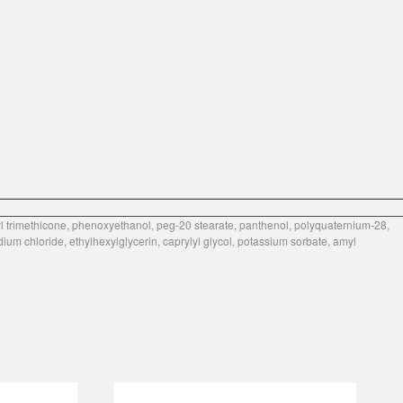
nyl trimethicone, phenoxyethanol, peg-20 stearate, panthenol, polyquaternium-28,
um chloride, ethylhexylglycerin, caprylyl glycol, potassium sorbate, amyl