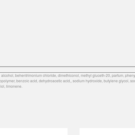
ryl alcohol, behentrimonium chloride, dimethiconol, methyl gluceth-20, parfum, phe
polymer, benzoic acid, dehydroacetic acid,, sodium hydroxide, butylene glycol, sodi
niol, limonene.