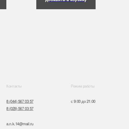
Режим работы
57
с 9:00 до 21:00
57
ru
к,
я, 14
Поставщики
Обращение к руководтву
Отказ от рекламной рассылки
Разработка сайта