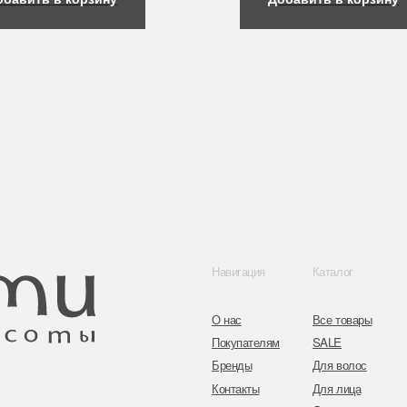
Навигация
Каталог
Контакты
О нас
Все товары
8 (044) 567 03 
Покупателям
SALE
8 (029) 567 03 
Бренды
Для волос
Контакты
Для лица
a.n.k.14@mail.
Для век
Для тела
Telegram
Для рук и ногтей
Инстаграм
Аксессуары
Адрес: г. Минс
ул. Гвардейска
Публичная оферта
Политика конфиденциальности
Согласие на обработку персональных данных
Оплата и возврат