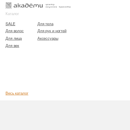
к
к
Каталог
SALE
Для тела
Для волос
Для рук и ногтей
Для лица
Аксессуары
Для век
Весь каталог