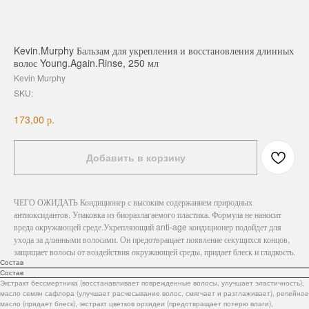
Kevin.Murphy Бальзам для укрепления и восстановления длинных
волос Young.Again.Rinse, 250 мл
Kevin Murphy
SKU:
р.
173,00
Добавить в корзину
ЧЕГО ОЖИДАТЬ Кондиционер с высоким содержанием природных
антиоксидантов. Упаковка из биоразлагаемого пластика. Формула не наносит
вреда окружающей среде.Укрепляющий anti-age кондиционер подойдет для
ухода за длинными волосами. Он предотвращает появление секущихся концов,
защищает волосы от воздействия окружающей среды, придает блеск и гладкость.
Состав
Состав
Экстракт бессмертника (восстанавливает поврежденные волосы, улучшает эластичность),
масло семян сафлора (улучшает расчесывание волос, смягчает и разглаживает), репейное
масло (придает блеск), экстракт цветков орхидеи (предотвращает потерю влаги),