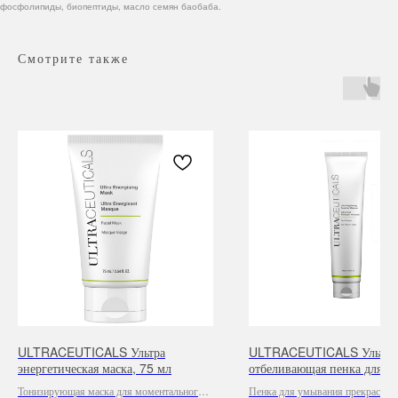
фосфолипиды, биопептиды, масло семян баобаба.
Смотрите также
Навигация
Каталог
Режим работы
О нас
Все товары
с 9:00 до 21:00
Покупателям
SALE
ULTRACEUTICALS Ультра
ULTRACEUTICALS Ультра
Бренды
Для волос
энергетическая маска, 75 мл
отбеливающая пенка для у
Контакты
Для лица
Для век
Тонизирующая маска для моментального
Пенка для умывания прекрасно у