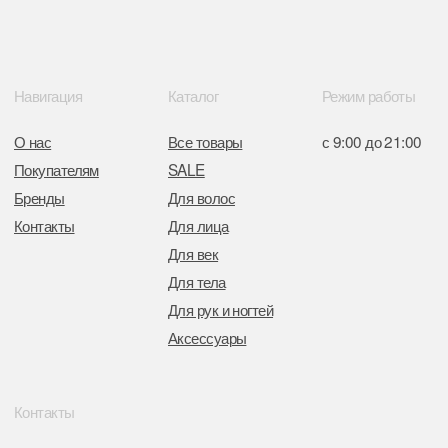
в Торговом реестре РБ
от 05.03.2026 №770900
Отдел торговли и услуг администрации
Центрального района Минска
+37517234 42 65
+37517272 53 46
Разработка сайта