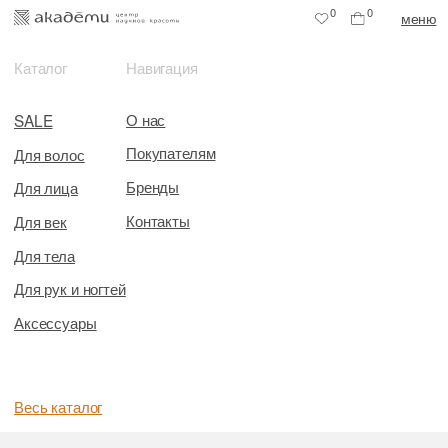
0
0
меню
Каталог
Навигация
О нас
SALE
Покупателям
Для волос
Бренды
Для лица
Контакты
Для век
Для тела
Для рук и ногтей
Аксессуары
Весь каталог