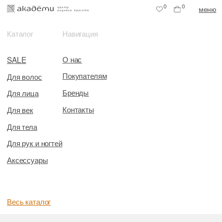
0
0
меню
Каталог
Навигация
О нас
SALE
Покупателям
Для волос
Бренды
Для лица
Контакты
Для век
Для тела
Для рук и ногтей
Аксессуары
Весь каталог