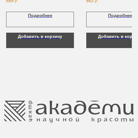
р.
р.
689
862
Для рук и ногтей
Аксессуары
Подробнее
Подробнее
Контакты
Добавить в корзину
Добавить в корзи
8 (044) 567 03 57
Telegram
8 (029) 567 03 57
Инстаграм
a.n.k.14@mail.ru
Адрес: г. Минск,
ул. Гвардейская, 14
Публичная оферта
Ⓒ 2025 Все права защищены.
ООО Центр красоты “Академи”
Политика конфиденциальности
УНП: 192940578
Согласие на обработку персональных
Юридический адрес:
данных
220035 Республика Беларусь, г. Минск,
улица Гвардейская д. 14 пом. 39
Оплата и возврат
Обращение к руководтву
Отказ от рекламной рассылки
Поставщики
Свидетельство о регистрации выдано
Минским горисполкомом 11.07.2017
Интернет-магазин зарегистрирован
в Торговом реестре РБ
от 05.03.2026 №770900