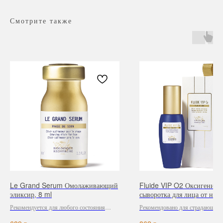
Смотрите также
Навигация
Каталог
Режим работы
О нас
Все товары
с 9:00 до 21:00
Покупателям
SALE
Le Grand Serum Омолаживающий
Fluide VIP O2 Оксигенир
Бренды
Для волос
эликсир, 8 ml
сыворотка для лица от нег
Контакты
Для лица
воздействия окружающей с
Рекомендуется для любого состояния
Рекомендовано для страдающей 
Для век
ml
кожи.
недостатка кислорода и тусклой 
Для тела