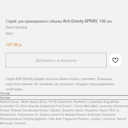
Спрей для прикорневого объема Anti.Gravity.SPRAY, 150 мл
Kevin Murphy
SKU:
р.
137,00
Добавить в корзину
Спрей Anti.Gravity придает волосам объем и блеск, уплотняет. Повышает
упругость локонов. Не склеивает, не утяжеляет, обладает термозащитными
свойствами.
Состав
Состав
Alcohol Denat., Water (Aqua) (Eau), VP/VA Copolymer, Panthenol, Lavandula Angustifolia
(Lavender) Oil, Citrus Grandis (Grapefruit) Fruit Extract*, Honey (Mel) (Miel), Laminaria Ochroleuca
Extract, Pelvetia Canaliculata Extract, Glycerin, Butylene Glycol, Propylene Glycol, PEG-12
Dimethicone, Polysorbate 20, Sodium Laneth-40 Maleate/Styrene Sulfonate Copolymer,
Phenoxyethanol, Ethylhexylglycerin, Citric Acid, Fragrance (Parfum), Linalool, Limonene, Benzyl
Benzoate, Geraniol.