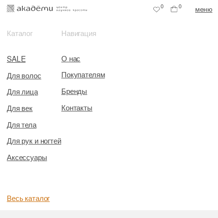
0
0
меню
Каталог
Навигация
О нас
SALE
Покупателям
Для волос
Бренды
Для лица
Контакты
Для век
Для тела
Для рук и ногтей
Аксессуары
Весь каталог