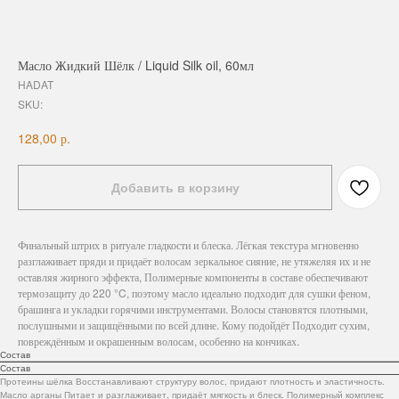
Масло Жидкий Шёлк / Liquid Silk oil, 60мл
HADAT
SKU:
р.
128,00
Добавить в корзину
Финальный штрих в ритуале гладкости и блеска. Лёгкая текстура мгновенно
разглаживает пряди и придаёт волосам зеркальное сияние, не утяжеляя их и не
оставляя жирного эффекта, Полимерные компоненты в составе обеспечивают
термозащиту до 220 °C, поэтому масло идеально подходит для сушки феном,
брашинга и укладки горячими инструментами. Волосы становятся плотными,
послушными и защищёнными по всей длине. Кому подойдёт Подходит сухим,
повреждённым и окрашенным волосам, особенно на кончиках.
Состав
Состав
Протеины шёлка Восстанавливают структуру волос, придают плотность и эластичность.
Масло арганы Питает и разглаживает, придаёт мягкость и блеск. Полимерный комплекс