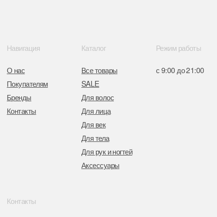
в Торговом реестре РБ
от 05.03.2026 №770900
Отдел торговли и услуг администрации
Центрального района Минска
+37517234 42 65
+37517272 53 46
Разработка сайта