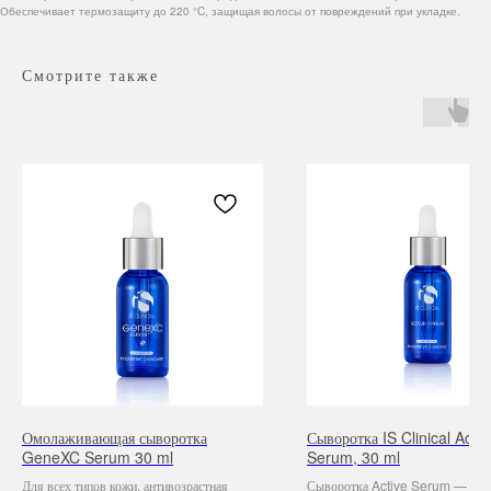
Обеспечивает термозащиту до 220 °C, защищая волосы от повреждений при укладке.
Смотрите также
Навигация
Каталог
Режим работы
О нас
Все товары
с 9:00 до 21:00
Покупателям
SALE
Омолаживающая сыворотка
Сыворотка IS Clinical Activ
Бренды
Для волос
GeneXC Serum 30 ml
Serum, 30 ml
Контакты
Для лица
Для век
Для всех типов кожи, антивозрастная
Сыворотка Active Serum — сам