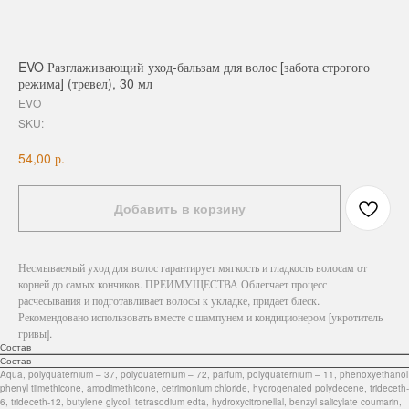
EVO Разглаживающий уход-бальзам для волос [забота строгого
режима] (тревел), 30 мл
EVO
SKU:
р.
54,00
Добавить в корзину
Несмываемый уход для волос гарантирует мягкость и гладкость волосам от
корней до самых кончиков. ПРЕИМУЩЕСТВА Облегчает процесс
расчесывания и подготавливает волосы к укладке, придает блеск.
Рекомендовано использовать вместе с шампунем и кондиционером [укротитель
гривы].
Состав
Состав
Aqua, polyquaternium – 37, polyquaternium – 72, parfum, polyquaternium – 11, phenoxyethanol
phenyl tiimethicone, amodimethicone, cetrimonium chloride, hydrogenated polydecene, trideceth-
6, trideceth-12, butylene glycol, tetrasodium edta, hydroxycitronellal, benzyl salicylate coumarin,