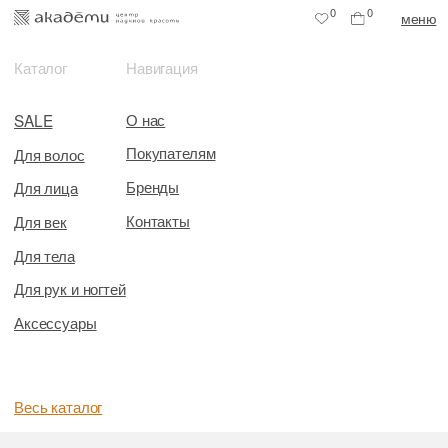
0
0
меню
Каталог
Навигация
О нас
SALE
Покупателям
Для волос
Бренды
Для лица
Контакты
Для век
Для тела
Для рук и ногтей
Аксессуары
Весь каталог