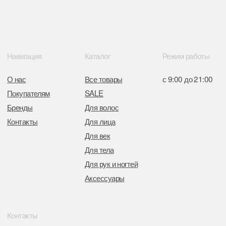
Интернет-магазин зарегистрирован
в Торговом реестре РБ
от 05.03.2026 №770900
Отдел торговли и услуг администрации
Центрального района Минска
+37517234 42 65
+37517272 53 46
Разработка сайта