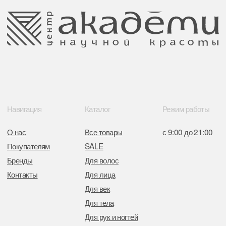
Обращение к руководтву
Отказ от рекламной рассылки
Поставщики
Свидетельство о регистрации выдано
Минским горисполкомом 11.07.2017
Интернет-магазин зарегистрирован
в Торговом реестре РБ
от 05.03.2026 №770900
Отдел торговли и услуг администрации
Центрального района Минска
+37517234 42 65
+37517272 53 46
Разработка сайта