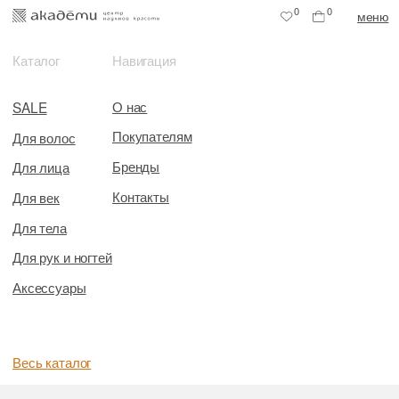
0
0
меню
Каталог
Навигация
О нас
SALE
Покупателям
Для волос
Бренды
Для лица
Контакты
Для век
Для тела
Для рук и ногтей
Аксессуары
Весь каталог