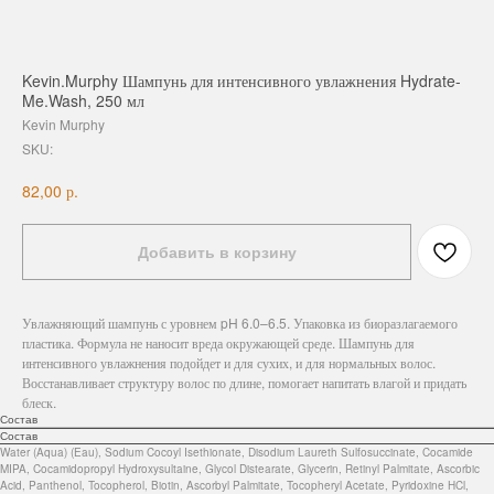
Kevin.Murphy Шампунь для интенсивного увлажнения Hydrate-
Me.Wash, 250 мл
Kevin Murphy
SKU:
р.
82,00
Добавить в корзину
Увлажняющий шампунь с уровнем pH 6.0–6.5. Упаковка из биоразлагаемого
пластика. Формула не наносит вреда окружающей среде. Шампунь для
интенсивного увлажнения подойдет и для сухих, и для нормальных волос.
Восстанавливает структуру волос по длине, помогает напитать влагой и придать
блеск.
Состав
Состав
Water (Aqua) (Eau), Sodium Cocoyl Isethionate, Disodium Laureth Sulfosuccinate, Cocamide
MIPA, Cocamidopropyl Hydroxysultaine, Glycol Distearate, Glycerin, Retinyl Palmitate, Ascorbic
Acid, Panthenol, Tocopherol, Biotin, Ascorbyl Palmitate, Tocopheryl Acetate, Pyridoxine HCl,