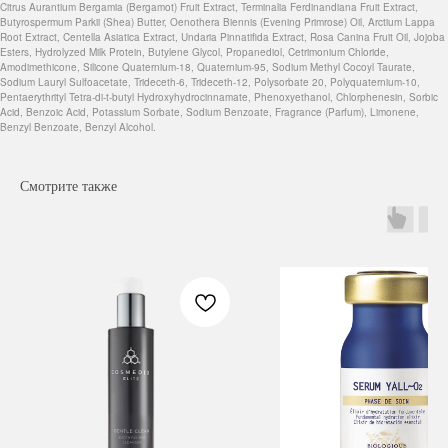
Citrus Aurantium Bergamia (Bergamot) Fruit Extract, Terminalia Ferdinandiana Fruit Extract,
Butyrospermum Parkii (Shea) Butter, Oenothera Biennis (Evening Primrose) Oil, Arctium Lappa
Root Extract, Centella Asiatica Extract, Undaria Pinnatifida Extract, Rosa Canina Fruit Oil, Jojoba
Esters, Hydrolyzed Milk Protein, Butylene Glycol, Propanediol, Cetrimonium Chloride,
Amodimethicone, Silicone Quaternium-18, Quaternium-95, Sodium Methyl Cocoyl Taurate,
Sodium Lauryl Sulfoacetate, Trideceth-6, Trideceth-12, Polysorbate 20, Polyquaternium-10,
Pentaerythrityl Tetra-di-t-butyl Hydroxyhydrocinnamate, Phenoxyethanol, Chlorphenesin, Sorbic
Acid, Benzoic Acid, Potassium Sorbate, Sodium Benzoate, Fragrance (Parfum), Limonene,
Benzyl Benzoate, Benzyl Alcohol.
Смотрите также
Навигация
Каталог
Режим работы
О нас
Все товары
с 9:00 до 21:00