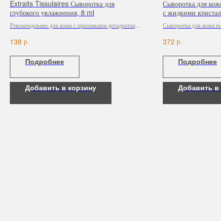
Extraits Tissulaires Сыворотка для
Сыворотка для кож
глубокого увлажнения, 8 ml
с жидкими кристалл
Рекомендовано для кожи с признаками дегидратации
Сыворотка для кожи во
и себореи.
кристаллами Opti Crys
р.
р.
138
372
бестселлер №1, которы
использованием мощны
Подробнее
Подробнее
радикально уменьшить
под глазами и минимиз
мелких морщин, а такж
Добавить в корзину
Добавить в
кожи.