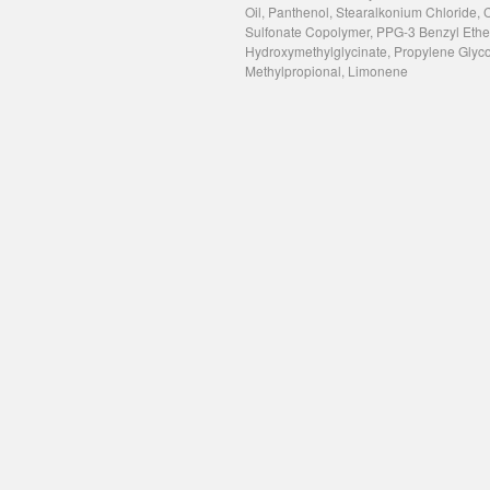
Oil, Panthenol, Stearalkonium Chloride,
Sulfonate Copolymer, PPG-3 Benzyl Ethe
Hydroxymethylglycinate, Propylene Glycol
Methylpropional, Limonene