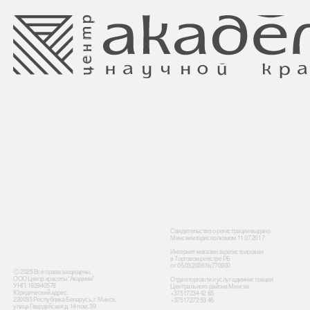
Свидетельство о регистрации выдано
Минским горисполкомом 11.07.2017
Интернет-магазин зарегистрирован
в Торговом реестре РБ
от 05.03.2026 №770900
Ⓒ 2025 Все права защищены.
ООО Центр красоты “Академи”
Отдел торговли и услуг администрации
УНП: 192940578
Центрального района Минска
Юридический адрес:
+37517234 42 65
220035 Республика Беларусь, г. Минск,
+37517272 53 46
улица Гвардейская д. 14 пом. 39