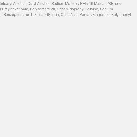
 Cetearyl Alcohol, Cetyl Alcohol, Sodium Methoxy PEG-16 Maleate/Styrene
r Ethylhexanoate, Polysorbate 20, Cocamidopropyl Betaine, Sodium
, Benzophenone-4, Silica, Glycerin, Citric Acid, Parfum/Fragrance, Butylphenyl