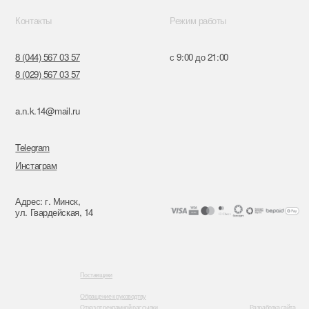
к,
я, 14
Поставщики
Обращение к руководтву
Отказ от рекламной рассылки
Разработка сайта