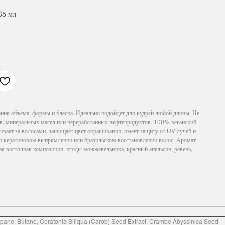
65 мл
ия объёма, формы и блеска. Идеально подойдет для кудрей любой длины. Не
в, минеральных масел или переработанных нефтепродуктов. 100% веганский
ивает за волосами, защищает цвет окрашивания, имеет защиту от UV лучей и
ри кератиновом выпрямлении или бразильском восстановлении волос. Аромат
сточная композиция: ягоды можжевельника, красный апельсин, ревень,
pane, Butane, Ceratonia Siliqua (Carob) Seed Extract, Crambe Abyssinica Seed