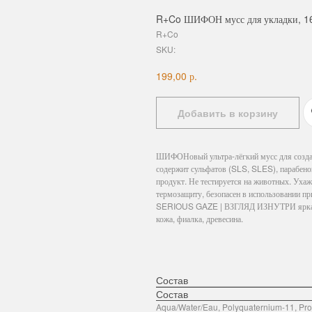
R+Co ШИФОН мусс для укладки, 1
R+Co
SKU:
р.
199,00
Добавить в корзину
ШИФОНовый ультра-лёгкий мусс для создан
содержит сульфатов (SLS, SLES), парабено
продукт. Не тестируется на животных. Ухаж
термозащиту, безопасен в использовании п
SERIOUS GAZE | ВЗГЛЯД ИЗНУТРИ яркая во
кожа, фиалка, древесина.
Состав
Состав
Aqua/Water/Eau, Polyquaternium-11, Pro