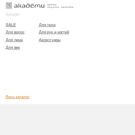
к
к
Каталог
SALE
Для тела
Для волос
Для рук и ногтей
Для лица
Аксессуары
Для век
Весь каталог