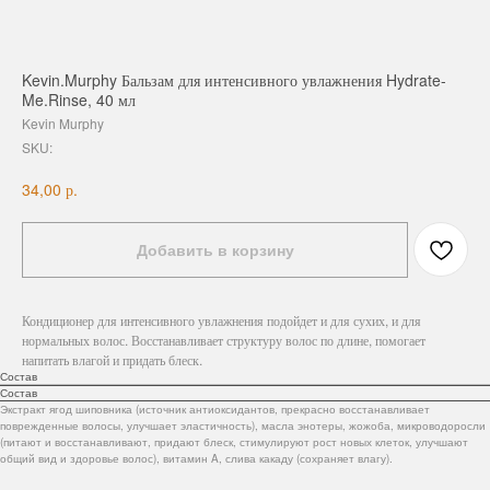
Kevin.Murphy Бальзам для интенсивного увлажнения Hydrate-
Me.Rinse, 40 мл
Kevin Murphy
SKU:
р.
34,00
Добавить в корзину
Кондиционер для интенсивного увлажнения подойдет и для сухих, и для
нормальных волос. Восстанавливает структуру волос по длине, помогает
напитать влагой и придать блеск.
Состав
Состав
Экстракт ягод шиповника (источник антиоксидантов, прекрасно восстанавливает
поврежденные волосы, улучшает эластичность), масла энотеры, жожоба, микроводоросли
(питают и восстанавливают, придают блеск, стимулируют рост новых клеток, улучшают
общий вид и здоровье волос), витамин A, слива какаду (сохраняет влагу).