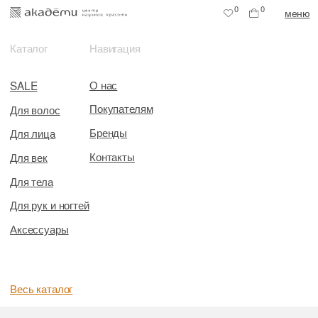
0
0
меню
Каталог
Навигация
О нас
SALE
Покупателям
Для волос
Бренды
Для лица
Контакты
Для век
Для тела
Для рук и ногтей
Аксессуары
Весь каталог