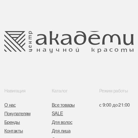
ООО Центр красоты “Академи”
Политика конфиденциальности
УНП: 192940578
Согласие на обработку персональных
Юридический адрес:
данных
220035 Республика Беларусь, г. Минск,
улица Гвардейская д. 14 пом. 39
Оплата и возврат
Обращение к руководтву
Отказ от рекламной рассылки
Поставщики
Свидетельство о регистрации выдано
Минским горисполкомом 11.07.2017
Интернет-магазин зарегистрирован
в Торговом реестре РБ
от 05.03.2026 №770900
Отдел торговли и услуг администрации
Центрального района Минска
+37517234 42 65
+37517272 53 46
Разработка сайта