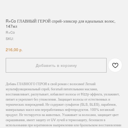
R+Co ГЛАВНЫЙ ГЕРОЙ спрей-эликсир для идеальных волос,
147мл
R+Co
SKU:
р.
216,00
Добавить в корзину
Добавь ГЛАВНОГО ГЕРОЯ в свой роман с волосами! Легкий
мультифункциональный спрей, богатый питательными маслами,
восстанавливает, распутывает, избавляет волосы от frizzy-эффекта, увлажняет,
питает и укрепляет без утяжеления. Защищает волосы от естественных и
термических повреждений. Не содержит сульфатов (SLS, SLES), парабенов,
минеральных масел или переработанных нефтепродуктов. 100% веганский
продукт. Не тестируется на животных. Ухаживает за волосами, защищает цвет
окрашивания, имеет защиту от UV лучей и термозащиту, безопасен в
использовании при кератиновом выпрямлении или бразильском восстановлении