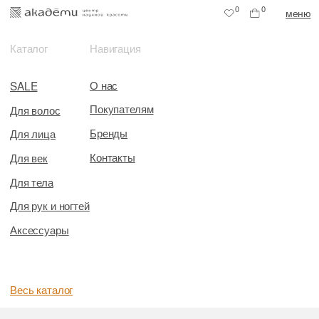
0
0
меню
Каталог
Навигация
О нас
SALE
Покупателям
Для волос
Бренды
Для лица
Контакты
Для век
Для тела
Для рук и ногтей
Аксессуары
Весь каталог