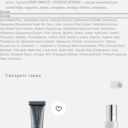
волос. Аромат DARK WAVES | ТЕМНЫЕ ВОЛНЫ — теплая романтическая
композиция: кардамон, ананас, мандарин, лаванда, бамбук, кашмеран.
Состав
Состав
Aqua/Water/Eau, Dipropylene Glycol, Cetearyl Alcohol, Cetrimonium Chloride, Panthenol,
Hippophae Rhamnoides Seed Oil, Citrus Limon (Lemon) Peel Extract, Helianthus Annuus
(Sunflower) Seed Extract, Sodium Hyaluronate, Hydrolyzed Hyaluronic Acid, Saccharum
Officinarum (Sugarcane) Extract, PCA, Glycine, Alanine, Serine, Valine, Isoleucine, Proline,
Threonine, Histidine, Phenylalanine, Sodium PCA, Sodium Lactate, Arginine, Aspartic Acid,
Polysilicone-29, Behentrimonium Chloride, Steapyrium Chloride, Quaternium-91, Silicone
Quaternium-16, Undeceth-11, Undeceth-5, Ethylhexyl Methoxycinnamate, PPG-3 Benzyl Ether
Myristate, Citric Acid, Malic Acid, Lactic Acid, Acetic Acid, Glycolic Acid, Butyloctanol, Cetyl
Alcohol, Butylene Glycol, Vinegar, BHT, Potassium Sorbate, Phenoxyethanol, Parfum/Fragrance,
Citral, Limonene.
Смотрите также