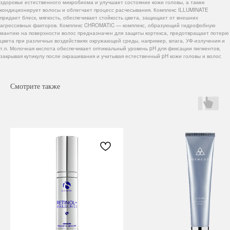
здоровье естественного микробиома и улучшает состояние кожи головы, а также
кондиционирует волосы и облегчает процесс расчесывания. Комплекс ILLUMINATE
придает блеск, мягкость, обеспечивает стойкость цвета, защищает от внешних
агрессивных факторов. Комплекс CHROMATIC — комплекс, образующий гидрофобную
мантию на поверхности волос предназначен для защиты кортекса, предотвращает потерю
цвета при различных воздействиях окружающей среды, например, влага, УФ-излучения и
т.п. Молочная кислота обеспечивает оптимальный уровень pH для фиксации пигментов,
закрывая кутикулу после окрашивания и учитывая естественный pH кожи головы и волос
Смотрите также
Навигация
Каталог
Режим работы
О нас
Все товары
с 9:00 до 21:00