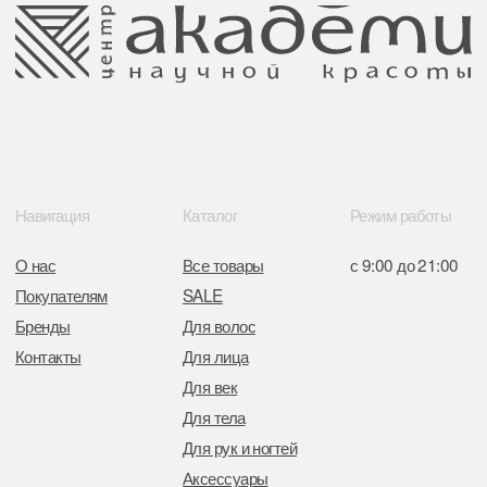
Отказ от рекламной рассылки
Поставщики
Свидетельство о регистрации выдано
Минским горисполкомом 11.07.2017
Интернет-магазин зарегистрирован
в Торговом реестре РБ
от 05.03.2026 №770900
Отдел торговли и услуг администрации
Центрального района Минска
+37517234 42 65
+37517272 53 46
Разработка сайта