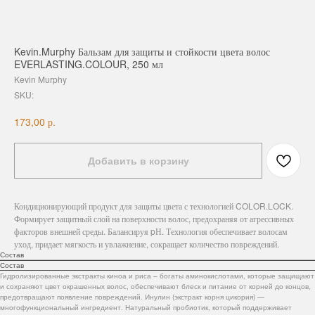
Kevin.Murphy Бальзам для защиты и стойкости цвета волос
EVERLASTING.COLOUR, 250 мл
Kevin Murphy
SKU:
р.
173,00
Добавить в корзину
Кондиционирующий продукт для защиты цвета с технологией COLOR.LOCK.
Формирует защитный слой на поверхности волос, предохраняя от агрессивных
факторов внешней среды. Балансируя pН. Технология обеспечивает волосам
уход, придает мягкость и увлажнение, сокращает количество повреждений.
Состав
Состав
Гидролизированные экстракты киноа и риса – богаты аминокислотами, которые защищают
и сохраняют цвет окрашенных волос, обеспечивают блеск и питание от корней до концов,
предотвращают появление повреждений. Инулин (экстракт корня цикория) —
многофункциональный ингредиент. Натуральный пробиотик, который поддерживает