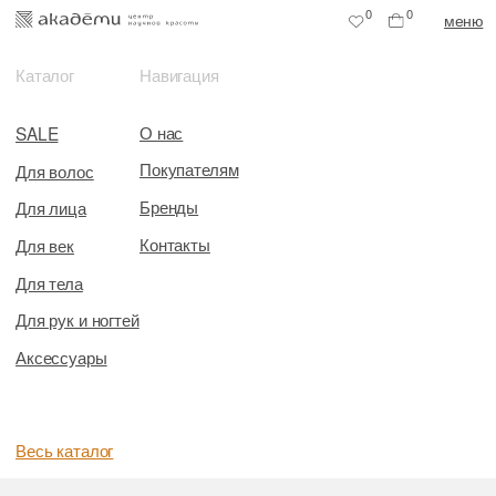
0
0
меню
Каталог
Навигация
О нас
SALE
Покупателям
Для волос
Бренды
Для лица
Контакты
Для век
Для тела
Для рук и ногтей
Аксессуары
Весь каталог