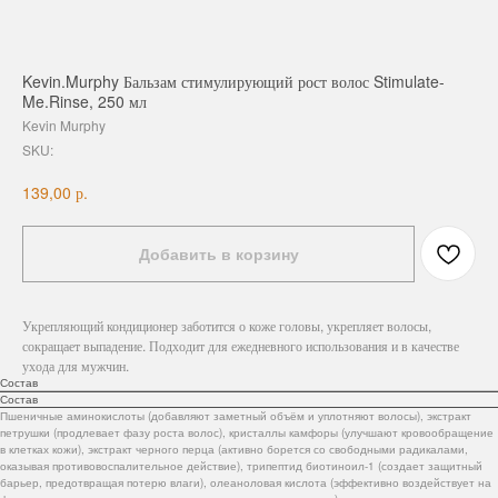
Kevin.Murphy Бальзам стимулирующий рост волос Stimulate-
Me.Rinse, 250 мл
Kevin Murphy
SKU:
р.
139,00
Добавить в корзину
Укрепляющий кондиционер заботится о коже головы, укрепляет волосы,
сокращает выпадение. Подходит для ежедневного использования и в качестве
ухода для мужчин.
Состав
Состав
Пшеничные аминокислоты (добавляют заметный объём и уплотняют волосы), экстракт
петрушки (продлевает фазу роста волос), кристаллы камфоры (улучшают кровообращение
в клетках кожи), экстракт черного перца (активно борется со свободными радикалами,
оказывая противовоспалительное действие), трипептид биотиноил-1 (создает защитный
барьер, предотвращая потерю влаги), олеаноловая кислота (эффективно воздействует на