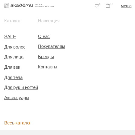
0
0
меню
Каталог
Навигация
О нас
SALE
Покупателям
Для волос
Бренды
Для лица
Контакты
Для век
Для тела
Для рук и ногтей
Аксессуары
Весь каталог