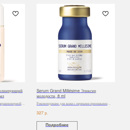
фолиирующий
Serum Grand Millésime Эликсир
 мл
молодости, 8 ml
 неравномерной
Рекомендовано для кожи с первыми признаками
старения.
р.
327
Подробнее