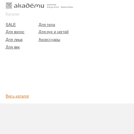
к
к
Каталог
SALE
Для тела
Для волос
Для рук и ногтей
Для лица
Аксессуары
Для век
Весь каталог