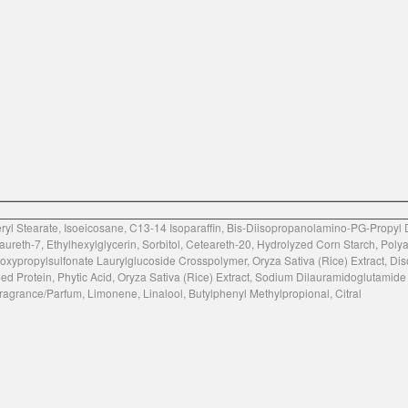
yl Stearate, Isoeicosane, C13-14 Isoparaffin, Bis-Diisopropanolamino-PG-Propyl 
ureth-7, Ethylhexylglycerin, Sorbitol, Ceteareth-20, Hydrolyzed Corn Starch, Polya
oxypropylsulfonate Laurylglucoside Crosspolymer, Oryza Sativa (Rice) Extract, Di
 Protein, Phytic Acid, Oryza Sativa (Rice) Extract, Sodium Dilauramidoglutamide Ly
agrance/Parfum, Limonene, Linalool, Butylphenyl Methylpropional, Citral