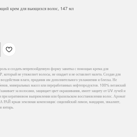
й крем для вьющихся волос, 147 мл
роль и создать непревзойденную форму завитка с помощью крема для
оторый не утяжеляет волосы, не опадает и не оставляет налета. Создан для
воздействия влаги, придания им дополнительного увлажнения и блеска. Не
бенов, минеральных масел или переработанных нефтепродуктов. 100% веганский
Ухаживает за волосами, защищает цвет окрашивания, имеет защиту от UV лучей и
ии при кератиновом выпрямлении или бразильском восстановлении волос. Аромат
 яркая земляная композиция: сицилийский лимон, мандарин, эвкалипт,
я янтарь.