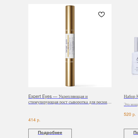
Expert Eyes — Укрепляющая и
Набор
стимулирующая рост сыворотка для ресниц
Это мощн
и бровей, 2×4 мл
вашей ко
р.
520
р.
414
Подробнее
П