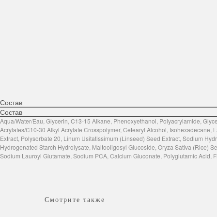
Состав
Состав
Aqua/Water/Eau, Glycerin, C13-15 Alkane, Phenoxyethanol, Polyacrylamide, Glycer
Acrylates/C10-30 Alkyl Acrylate Crosspolymer, Cetearyl Alcohol, Isohexadecane, La
Extract, Polysorbate 20, Linum Usitatissimum (Linseed) Seed Extract, Sodium Hydr
Hydrogenated Starch Hydrolysate, Maltooligosyl Glucoside, Oryza Sativa (Rice) Seed
Sodium Lauroyl Glutamate, Sodium PCA, Calcium Gluconate, Polyglutamic Acid, Fr
Смотрите также