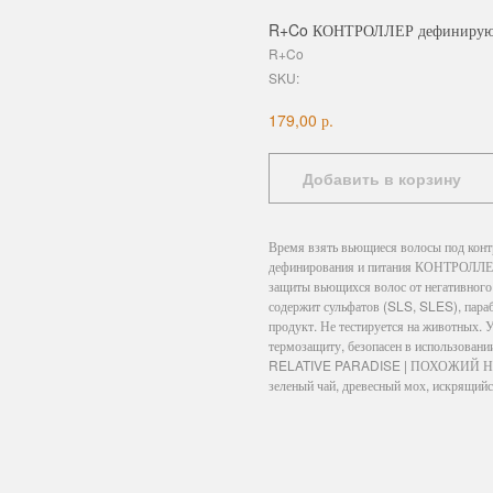
R+Co КОНТРОЛЛЕР дефинирующи
R+Co
SKU:
р.
179,00
Добавить в корзину
Время взять вьющиеся волосы под конт
дефинирования и питания КОНТРОЛЛЕР, к
защиты вьющихся волос от негативного 
содержит сульфатов (SLS, SLES), пара
продукт. Не тестируется на животных. 
термозащиту, безопасен в использован
RELATIVE PARADISE | ПОХОЖИЙ НА РАЙ
зеленый чай, древесный мох, искрящийс