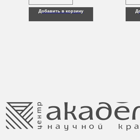
Добавить в корзину
Д
Свидетельство о регистрации выдано
Минским горисполкомом 11.07.2017
Интернет-магазин зарегистрирован
в Торговом реестре РБ
от 05.03.2026 №770900
Ⓒ 2025 Все права защищены.
ООО Центр красоты “Академи”
Отдел торговли и услуг администрации