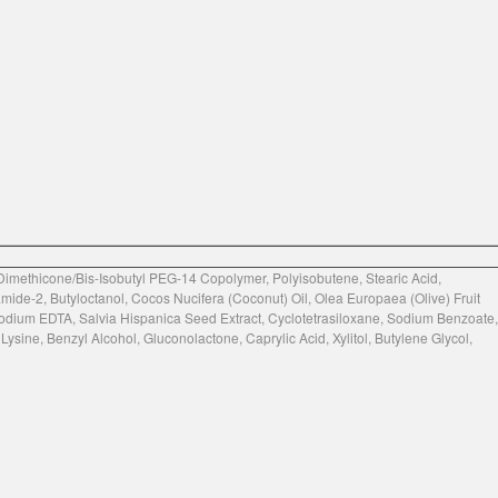
Dimethicone/Bis-Isobutyl PEG-14 Copolymer, Polyisobutene, Stearic Acid,
mide-2, Butyloctanol, Cocos Nucifera (Coconut) Oil, Olea Europaea (Olive) Fruit
sodium EDTA, Salvia Hispanica Seed Extract, Cyclotetrasiloxane, Sodium Benzoate,
sine, Benzyl Alcohol, Gluconolactone, Caprylic Acid, Xylitol, Butylene Glycol,