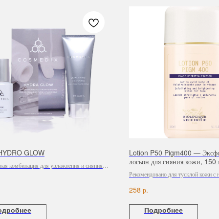
 HYDRO GLOW
Lotion P50 Pigm400 — Экс
лосьон для сияния кожи, 150
ая комбинация для увлажнения и сияния
жи.
Рекомендовано для тусклой кожи с
пигментацией.
р.
258
одробнее
Подробнее