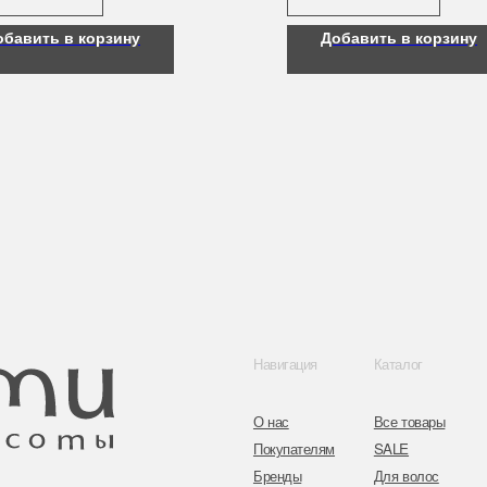
обавить в корзину
Добавить в корзину
Навигация
Каталог
Контакты
О нас
Все товары
8 (044) 567 03 
Покупателям
SALE
8 (029) 567 03 
Бренды
Для волос
Контакты
Для лица
a.n.k.14@mail.
Для век
Для тела
Telegram
Для рук и ногтей
Инстаграм
Аксессуары
Адрес: г. Минс
ул. Гвардейска
Публичная оферта