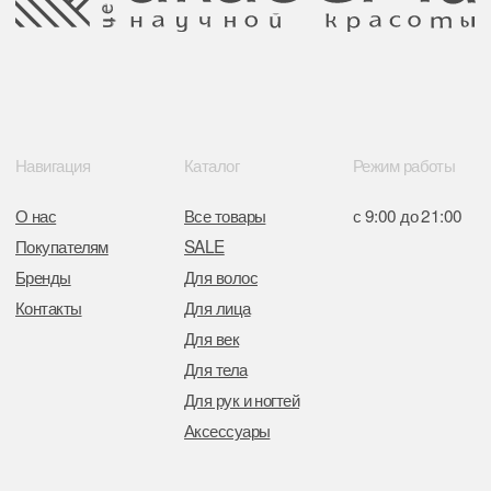
Свидетельство о регистрации выдано
Минским горисполкомом 11.07.2017
Интернет-магазин зарегистрирован
в Торговом реестре РБ
от 05.03.2026 №770900
Отдел торговли и услуг администрации
Центрального района Минска
+37517234 42 65
+37517272 53 46
Разработка сайта