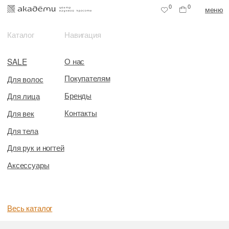
0
0
меню
Каталог
Навигация
О нас
SALE
Покупателям
Для волос
Бренды
Для лица
Контакты
Для век
Для тела
Для рук и ногтей
Аксессуары
Весь каталог