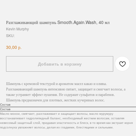
Разглаживающий шампунь Smooth.Again.Wash, 40 мл
Kevin Murphy
SKU:
р.
30,00
Добавить в корзину
Шампунь с кремовой текстурой и ароматом масел какао и оливы.
Разглаживающий шампунь интенсивно питает, защищает и смягчает волосы, а
также устраняет эффект пушения. Не содержит сульфатов и парабенов.
Шампунь предназначен для плотных, жестких кучерявых волос.
Состав
Состав
Масло монои, смягчает, разглаживает и защищает волосы, масло мурумуру
восстанавливает гидролипидный баланс, необходимый жестким волосам, оставляя
невесомый защитный слой, придавая эластичность и блеск, в то время как экстракт корня
подсолнуха увлажняет волосы, делая их гладкими, блестящими и сильными.