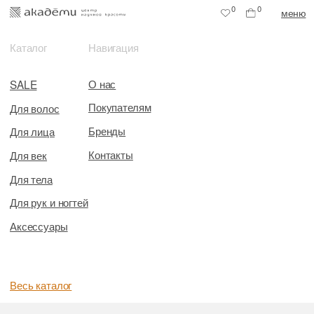
0
0
меню
Каталог
Навигация
О нас
SALE
Покупателям
Для волос
Бренды
Для лица
Контакты
Для век
Для тела
Для рук и ногтей
Аксессуары
Весь каталог