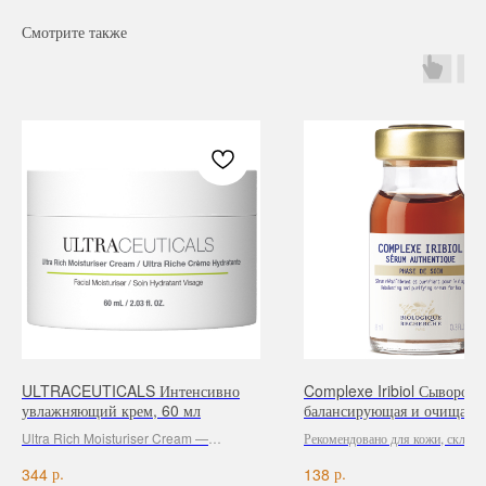
Смотрите также
Навигация
Каталог
Режим работы
О нас
Все товары
с 9:00 до 21:00
Покупателям
SALE
ULTRACEUTICALS Интенсивно
Complexe Iribiol Сыворотк
Бренды
Для волос
увлажняющий крем, 60 мл
балансирующая и очищающ
Контакты
Для лица
Ultra Rich Moisturiser Cream —
Рекомендовано для кожи, склонн
Для век
незаменимый продукт в период
себорее и акне.
Для тела
р.
р.
344
138
восстановления после любых агрессивных