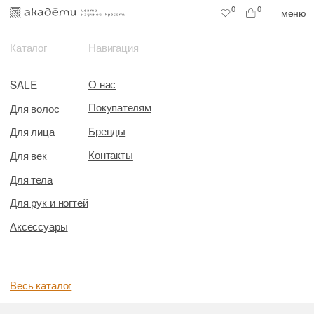
0
0
меню
Каталог
Навигация
О нас
SALE
Покупателям
Для волос
Бренды
Для лица
Контакты
Для век
Для тела
Для рук и ногтей
Аксессуары
Весь каталог