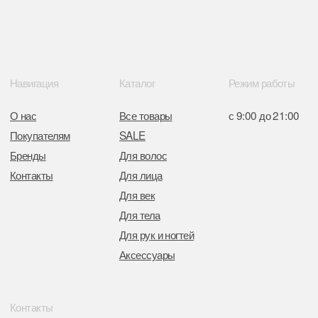
Интернет-магазин зарегистрирован
в Торговом реестре РБ
от 05.03.2026 №770900
Отдел торговли и услуг администрации
Центрального района Минска
+37517234 42 65
+37517272 53 46
Разработка сайта