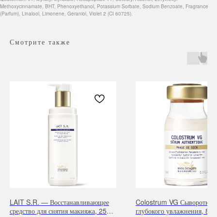
Methoxycinnamate, BHT, Phenoxyethanol, Potassium Sorbate, Sodium Benzoate, Fragrance
(Parfum), Linalool, Limonene, Geraniol, Violet 2 (CI 60725).
Смотрите также
Навигация
Каталог
Режим работы
О нас
Все товары
с 9:00 до 21:00
Покупателям
SALE
Бренды
Для волос
LAIT S.R. — Восстанавливающее
Colostrum VG Сыворотка д
Контакты
Для лица
средство для снятия макияжа, 250
глубокого увлажнения, 8 m