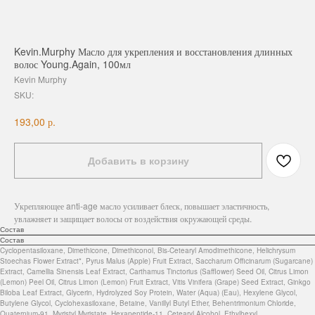
Kevin.Murphy Масло для укрепления и восстановления длинных
волос Young.Again, 100мл
Kevin Murphy
SKU:
р.
193,00
Добавить в корзину
Укрепляющее anti-age масло усиливает блеск, повышает эластичность,
увлажняет и защищает волосы от воздействия окружающей среды.
Состав
Состав
Cyclopentasiloxane, Dimethicone, Dimethiconol, Bis-Cetearyl Amodimethicone, Helichrysum
Stoechas Flower Extract*, Pyrus Malus (Apple) Fruit Extract, Saccharum Officinarum (Sugarcane)
Extract, Camellia Sinensis Leaf Extract, Carthamus Tinctorius (Safflower) Seed Oil, Citrus Limon
(Lemon) Peel Oil, Citrus Limon (Lemon) Fruit Extract, Vitis Vinifera (Grape) Seed Extract, Ginkgo
Biloba Leaf Extract, Glycerin, Hydrolyzed Soy Protein, Water (Aqua) (Eau), Hexylene Glycol,
Butylene Glycol, Cyclohexasiloxane, Betaine, Vanillyl Butyl Ether, Behentrimonium Chloride,
Quaternium-91, Myristyl Myristate, Hexapeptide-11, Cetearyl Alcohol, Ethylhexyl