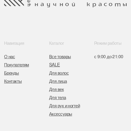
Свидетельство о регистрации выдано
Минским горисполкомом 11.07.2017
Интернет-магазин зарегистрирован
в Торговом реестре РБ
от 05.03.2026 №770900
Отдел торговли и услуг администрации
Центрального района Минска
+37517234 42 65
+37517272 53 46
Разработка сайта