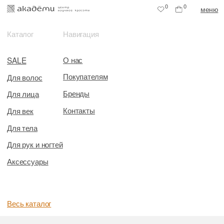
0
0
меню
Каталог
Навигация
О нас
SALE
Покупателям
Для волос
Бренды
Для лица
Контакты
Для век
Для тела
Для рук и ногтей
Аксессуары
Весь каталог