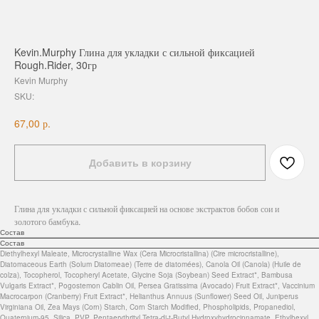
Kevin.Murphy Глина для укладки с сильной фиксацией
Rough.Rider, 30гр
Kevin Murphy
SKU:
р.
67,00
Добавить в корзину
Глина для укладки с сильной фиксацией на основе экстрактов бобов сои и
золотого бамбука.
Состав
Состав
Diethylhexyl Maleate, Microcrystalline Wax (Cera Microcristallina) (Cire microcristalline),
Diatomaceous Earth (Solum Diatomeae) (Terre de diatomées), Canola Oil (Canola) (Huile de
colza), Tocopherol, Tocopheryl Acetate, Glycine Soja (Soybean) Seed Extract*, Bambusa
Vulgaris Extract*, Pogostemon Cablin Oil, Persea Gratissima (Avocado) Fruit Extract*, Vaccinium
Macrocarpon (Cranberry) Fruit Extract*, Helianthus Annuus (Sunflower) Seed Oil, Juniperus
Virginiana Oil, Zea Mays (Corn) Starch, Corn Starch Modified, Phospholipids, Propanediol,
Quaternium-95, Silica, PVP, Pentaerythrityl Tetra-di-t-Butyl Hydroxyhydrocinnamate, Ethylhexyl