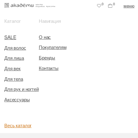
0
0
меню
Каталог
Навигация
О нас
SALE
Покупателям
Для волос
Бренды
Для лица
Контакты
Для век
Для тела
Для рук и ногтей
Аксессуары
Весь каталог