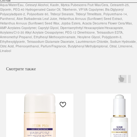
Состав
Aqua/Water/Eau, Cetearyl Alcohol, Kaolin, Myrica Pubescens Fruit Wax/Cera, Ceteareth-25,
Glycerin, PEG-40 Hydrogenated Castor Oil, Tribehenin, VP/VA Copolymer, Bis-Diglyceryl
Polyacyladipate-2, Polysorbate 60, Tridecyl Stearate, Tridecyl Trimellitate, Polyurethane-14,
Panthenol, Aloe Barbadensis Leaf Juice, Helianthus Annuus (Sunflower) Seed Extract,
Helianthus Annuus (Sunflower) Seed Wax, Jojoba Esters, Acacia Decurrens Flower Cera/Wax,
AMP-Acrylates Copolymer, Caprylyl Glycol, Dipentaerythrityl Hexacaprylate/Hexacaprate,
Acrylates/C10-30 Alkyl Acrylate Crosspolymer, PEG-12 Dimethicone, Tetrasodium EDTA,
Aminomethyl Propanol, Ethylhexyl Methoxycinnamate, Hexylene Glycol, Polyglycerin-3,
Ethylhexylglycerin, Tetrasodium Glutamate Diacetate, Laurtrimonium Chloride, Sodium Hydroxide,
Citric Acid, Phenoxyethanol, Parfum/Fragrance, Butylphenyl Methylpropional, Citral, Limonene,
Linalool
Смотрите также
Навигация
Каталог
Режим работы