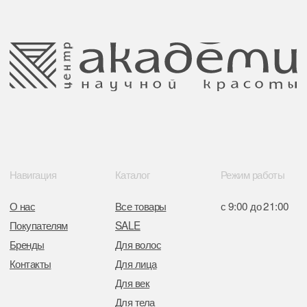
данных
220035 Республика Беларусь, г. Минск,
улица Гвардейская д. 14 пом. 39
Оплата и возврат
Обращение к руководтву
Отказ от рекламной рассылки
Поставщики
Свидетельство о регистрации выдано
Минским горисполкомом 11.07.2017
Интернет-магазин зарегистрирован
в Торговом реестре РБ
от 05.03.2026 №770900
Отдел торговли и услуг администрации
Центрального района Минска
+37517234 42 65
+37517272 53 46
Разработка сайта