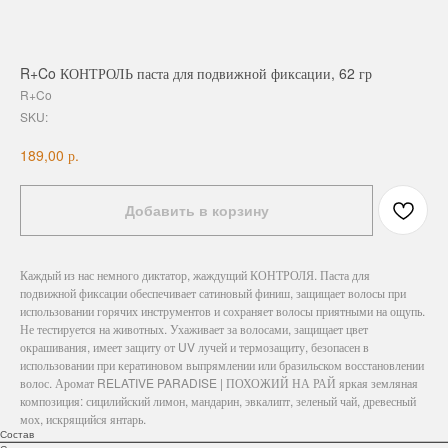
R+Co КОНТРОЛЬ паста для подвижной фиксации, 62 гр
R+Co
SKU:
р.
189,00
Добавить в корзину
Каждый из нас немного диктатор, жаждущий КОНТРОЛЯ. Паста для
подвижной фиксации обеспечивает сатиновый финиш, защищает волосы при
использовании горячих инструментов и сохраняет волосы приятными на ощупь.
Не тестируется на животных. Ухаживает за волосами, защищает цвет
окрашивания, имеет защиту от UV лучей и термозащиту, безопасен в
использовании при кератиновом выпрямлении или бразильском восстановлении
волос. Аромат RELATIVE PARADISE | ПОХОЖИЙ НА РАЙ яркая земляная
композиция: сицилийский лимон, мандарин, эвкалипт, зеленый чай, древесный
мох, искрящийся янтарь.
Состав