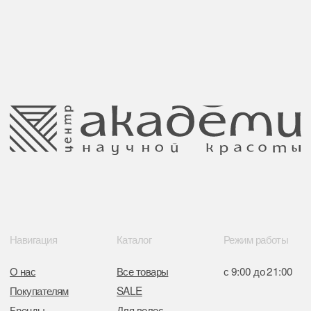
Публичная оферта
Ⓒ 2025 Все права защищены.
ООО Центр красоты “Академи”
Политика конфиденциальности
УНП: 192940578
Согласие на обработку персональных
Юридический адрес:
данных
220035 Республика Беларусь, г. Минск,
улица Гвардейская д. 14 пом. 39
Оплата и возврат
Обращение к руководтву
Отказ от рекламной рассылки
Поставщики
Свидетельство о регистрации выдано
Минским горисполкомом 11.07.2017
Интернет-магазин зарегистрирован
в Торговом реестре РБ
от 05.03.2026 №770900
Отдел торговли и услуг администрации
Центрального района Минска
+37517234 42 65
+37517272 53 46
Разработка сайта