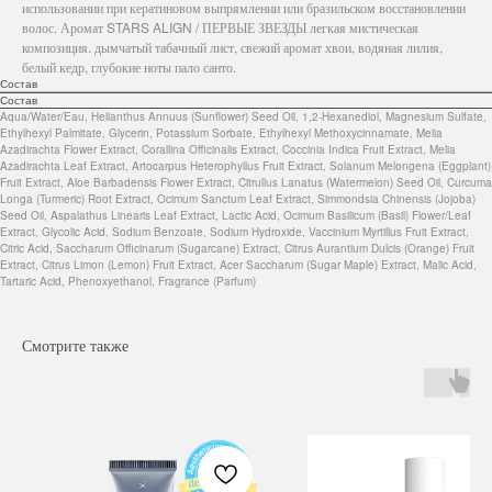
использовании при кератиновом выпрямлении или бразильском восстановлении
волос. Аромат STARS ALIGN / ПЕРВЫЕ ЗВЕЗДЫ легкая мистическая
композиция. дымчатый табачный лист, свежий аромат хвои, водяная лилия,
белый кедр, глубокие ноты пало санто.
Состав
Состав
Aqua/Water/Eau, Helianthus Annuus (Sunflower) Seed Oil, 1,2-Hexanediol, Magnesium Sulfate,
Ethylhexyl Palmitate, Glycerin, Potassium Sorbate, Ethylhexyl Methoxycinnamate, Melia
Azadirachta Flower Extract, Corallina Officinalis Extract, Coccinia Indica Fruit Extract, Melia
Azadirachta Leaf Extract, Artocarpus Heterophyllus Fruit Extract, Solanum Melongena (Eggplant)
Fruit Extract, Aloe Barbadensis Flower Extract, Citrullus Lanatus (Watermelon) Seed Oil, Curcuma
Longa (Turmeric) Root Extract, Ocimum Sanctum Leaf Extract, Simmondsia Chinensis (Jojoba)
Seed Oil, Aspalathus Linearis Leaf Extract, Lactic Acid, Ocimum Basilicum (Basil) Flower/Leaf
Extract, Glycolic Acid, Sodium Benzoate, Sodium Hydroxide, Vaccinium Myrtillus Fruit Extract,
Citric Acid, Saccharum Officinarum (Sugarcane) Extract, Citrus Aurantium Dulcis (Orange) Fruit
Extract, Citrus Limon (Lemon) Fruit Extract, Acer Saccharum (Sugar Maple) Extract, Malic Acid,
Tartaric Acid, Phenoxyethanol, Fragrance (Parfum)
Смотрите также