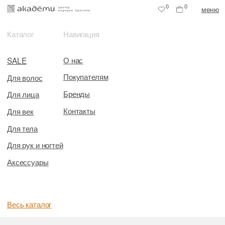
0
0
меню
Каталог
Навигация
О нас
SALE
Покупателям
Для волос
Бренды
Для лица
Контакты
Для век
Для тела
Для рук и ногтей
Аксессуары
Весь каталог