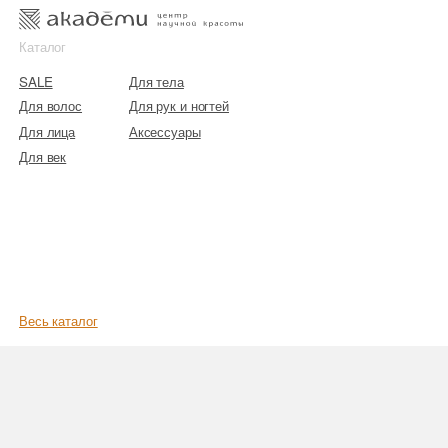
к
к
Каталог
SALE
Для тела
Для волос
Для рук и ногтей
Для лица
Аксессуары
Для век
Весь каталог