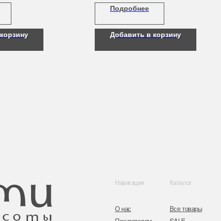
Подробнее
кожу к последующим этапам ухода. Без парабенов
 корзину
Добавить в корзину
Навигация
Каталог
Контакты
О нас
Все товары
8 (044) 567 03 
Покупателям
SALE
8 (029) 567 03 
Бренды
Для волос
Контакты
Для лица
a.n.k.14@mail.
Для век
Для тела
Telegram
Для рук и ногтей
Инстаграм
Аксессуары
Адрес: г. Минс
ул. Гвардейска