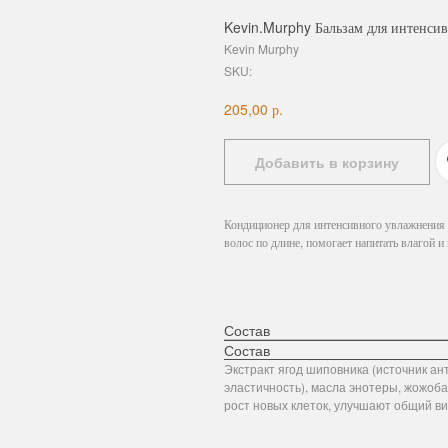
Kevin.Murphy Бальзам для интенси
Kevin Murphy
SKU:
р.
205,00
Добавить в корзину
Кондиционер для интенсивного увлажнения п
волос по длине, помогает напитать влагой и 
Состав
Состав
Экстракт ягод шиповника (источник а
эластичность), масла энотеры, жожоба
рост новых клеток, улучшают общий вид