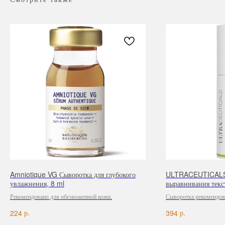
Amniotique VG Сыворотка для глубокого
ULTRACEUTICALS У
увлажнения, 8 ml
выравнивания текс
мл
Рекомендовано для обезвоженной кожи.
Сыворотка рекомендов
утреннее время, необх
р.
р.
224
394
SPF защитой по типу к