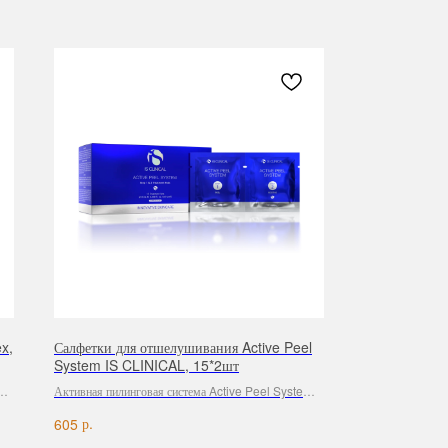
x,
Салфетки для отшелушивания Active Peel
System IS CLINICAL, 15*2шт
Активная пилинговая система Active Peel System
ает
для домашнего ухода
р.
605
к
ает