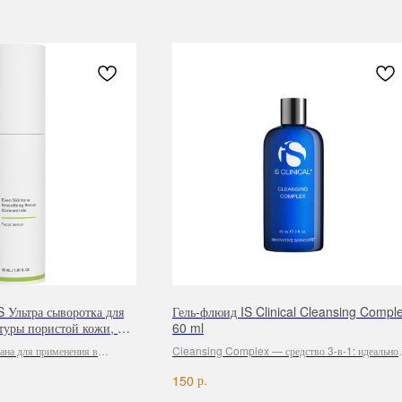
льтра сыворотка для
Гель-флюид IS Clinical Cleansing Comple
туры пористой кожи, 50
60 ml
ана для применения в
Cleansing Complex — средство 3-в-1: идеально
одимо закрывать средством c
очищает кожу, оставляя ее мягкой и гладкой, сним
р.
150
ожи.
макияж и не требует использования тоника, так ка
имеет физиологический pH 5,6. Гель подготавлив