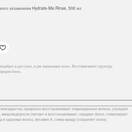
вного увлажнения Hydrate-Me.Rinse, 500 мл
одойдет и для сухих, и для нормальных волос. Восстанавливает структуру
придать блеск.
нтиоксидантов, прекрасно восстанавливает поврежденные волосы, улучшает
, микроводоросли (питают и восстанавливают, придают блеск, стимулируют
 и здоровье волос), витамин A, слива какаду (сохраняет влагу).