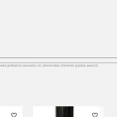
ea gratissima (avocado) oil, simmondsia chinensis (jojoba) seed oil,