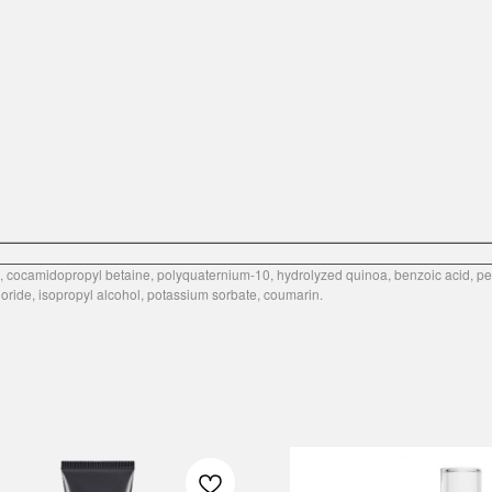
cocamidopropyl betaine, polyquaternium-10, hydrolyzed quinoa, benzoic acid, pers
loride, isopropyl alcohol, potassium sorbate, coumarin.