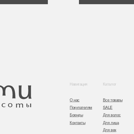
Навигация
Каталог
Контакты
О нас
Все товары
8 (044) 567 03 
Покупателям
SALE
8 (029) 567 03 
Бренды
Для волос
Контакты
Для лица
a.n.k.14@mail.
Для век
Для тела
Telegram
Для рук и ногтей
Инстаграм
Аксессуары
Адрес: г. Минс
ул. Гвардейска
Публичная оферта
Политика конфиденциальности
Согласие на обработку персональных данных
Оплата и возврат