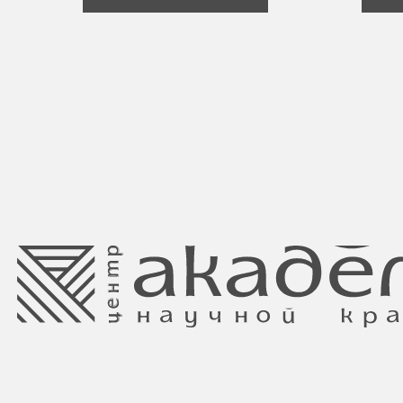
Свидетельство о регистрации выдано
Минским горисполкомом 11.07.2017
Интернет-магазин зарегистрирован
в Торговом реестре РБ
от 05.03.2026 №770900
Ⓒ 2025 Все права защищены.
ООО Центр красоты “Академи”
Отдел торговли и услуг администрации
УНП: 192940578
Центрального района Минска
Юридический адрес:
+37517234 42 65
220035 Республика Беларусь, г. Минск,
+37517272 53 46
улица Гвардейская д. 14 пом. 39