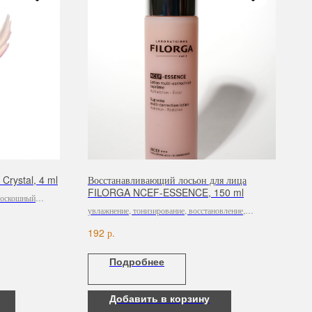
Crystal, 4 ml
Восстанавливающий лосьон для лица
FILORGA NCEF-ESSENCE, 150 ml
 роскошный
кт, созданный с
увлажнение, тонизирование, восстановление,
исталлов, чтобы
выравнивание тона
р.
192
 с
наполняя их и
Подробнее
ких морщин.
Добавить в корзину