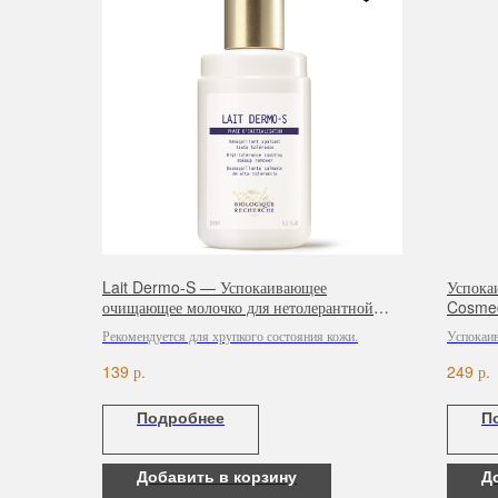
Lait Dermo-S — Успокаивающее
Успока
очищающее молочко для нетолерантной
Cosmed
кожи, 150 мл
Рекомендуется для хрупкого состояния кожи.
Успокаи
комбинац
р.
р.
139
249
уменьшен
лица. От
Подробнее
П
косметич
Добавить в корзину
Д