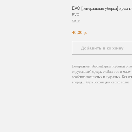
EVO [генеральная уборка] крем г
EVO
SKU:
р.
40,00
Добавить в корзину
[генеральная уборка] крем глубокой оч
окружающей среды, стайлингов и масел.
особенно волнистых и кудрявых. Без ис
вперед….будь боссом для своих волос.