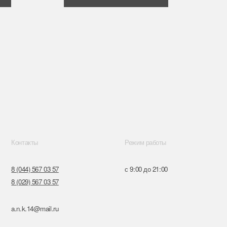
Режим работы
57
с 9:00 до 21:00
57
ru
к,
я, 14
Поставщики
Обращение к руководтву
Отказ от рекламной рассылки
Разработка сайта