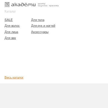
к
к
Каталог
SALE
Для тела
Для волос
Для рук и ногтей
Для лица
Аксессуары
Для век
Весь каталог