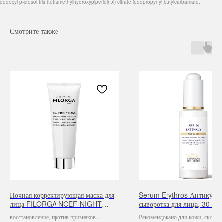
dodecyl p-cresol,tris (tetramethylhydroxypiperidinol) citrate,iodopropynyl butylcarbamate.
Смотрите также
Навигация
Каталог
Режим работы
О нас
Все товары
с 9:00 до 21:00
Покупателям
SALE
Ночная корректирующая маска для
Serum Erythros Антикупер
Бренды
Для волос
лица FILORGA NCEF-NIGHT
сыворотка для лица, 30 ml
Контакты
Для лица
MASK, 50 ml
Для век
восстановление, против признаков
Рекомендовано для кожи, склонн