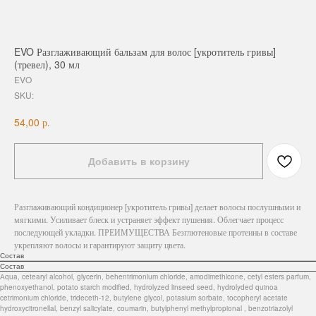
EVO Разглаживающий бальзам для волос [укротитель гривы]
(тревел), 30 мл
EVO
SKU:
р.
54,00
Добавить в корзину
Разглаживающий кондиционер [укротитель гривы] делает волосы послушными и
мягкими. Усиливает блеск и устраняет эффект пушения. Облегчает процесс
последующей укладки. ПРЕИМУЩЕСТВА Безглютеновые протеины в составе
укрепляют волосы и гарантируют защиту цвета.
Состав
Состав
Аqua, cetearyl alcohol, glycerin, behentrimonium chloride, amodimethicone, cetyl esters parfum,
phenoxyethanol, potato starch modified, hydrolyzed linseed seed, hydrolyded quinoa
cetrimonium chloride, trideceth-12, butylene glycol, potasium sorbate, tocopheryl acetate
hydroxycitronellal, benzyl salicylate, coumarin, butylphenyl methylpropional , benzotriazolyl