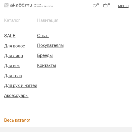
0
0
меню
Каталог
Навигация
О нас
SALE
Покупателям
Для волос
Бренды
Для лица
Контакты
Для век
Для тела
Для рук и ногтей
Аксессуары
Весь каталог