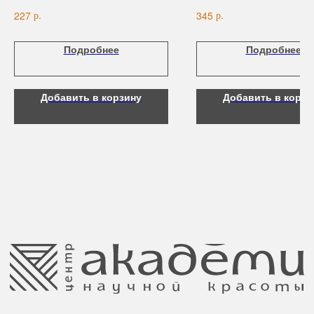
старения, тонизирование, увлажнение
розацеа.
Для тела
р.
р.
227
345
Для рук и ногтей
Аксессуары
Подробнее
Подробнее
Контакты
8 (044) 567 03 57
Telegram
Добавить в корзину
Добавить в корзи
8 (029) 567 03 57
Инстаграм
a.n.k.14@mail.ru
Адрес: г. Минск,
ул. Гвардейская, 14
Публичная оферта
Ⓒ 2025 Все права защищены.
ООО Центр красоты “Академи”
Политика конфиденциальности
УНП: 192940578
Согласие на обработку персональных
Юридический адрес:
данных
220035 Республика Беларусь, г. Минск,
улица Гвардейская д. 14 пом. 39
Оплата и возврат
Обращение к руководтву
Отказ от рекламной рассылки
Поставщики
Свидетельство о регистрации выдано
Минским горисполкомом 11.07.2017
Интернет-магазин зарегистрирован
в Торговом реестре РБ