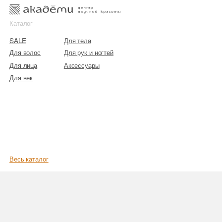
к
к
Каталог
SALE
Для тела
Для волос
Для рук и ногтей
Для лица
Аксессуары
Для век
Весь каталог