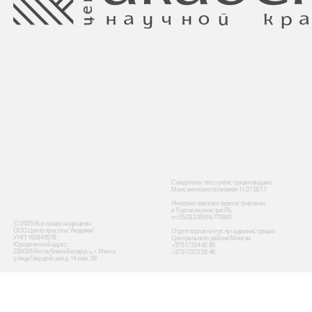
Минским горисполкомом 11.07.2017
Интернет-магазин зарегистрирован
в Торговом реестре РБ
от 05.03.2026 №770900
Ⓒ 2025 Все права защищены.
ООО Центр красоты “Академи”
Отдел торговли и услуг администрации
УНП: 192940578
Центрального района Минска
Юридический адрес:
+37517234 42 65
220035 Республика Беларусь, г. Минск,
+37517272 53 46
улица Гвардейская д. 14 пом. 39