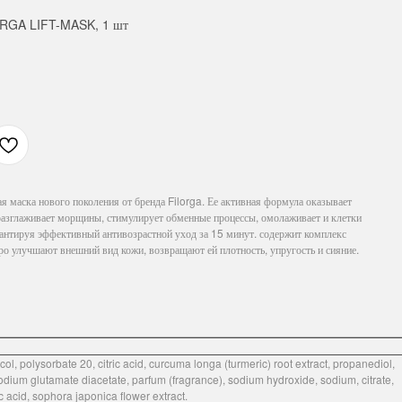
LORGA LIFT-MASK, 1 шт
я маска нового поколения от бренда Filorga. Ее активная формула оказывает
азглаживает морщины, стимулирует обменные процессы, омолаживает и клетки
рантируя эффективный антивозрастной уход за 15 минут. содержит комплекс
ро улучшают внешний вид кожи, возвращают ей плотность, упругость и сияние.
col, polysorbate 20, citric acid, curcuma longa (turmeric) root extract, propanediol,
dium glutamate diacetate, parfum (fragrance), sodium hydroxide, sodium, citrate,
 acid, sophora japonica flower extract.