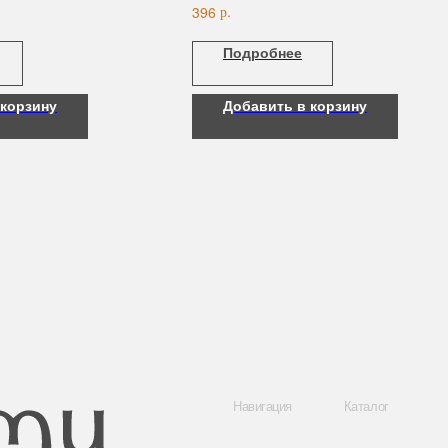
р.
396
Подробнее
 корзину
Добавить в корзину
Навигация
Каталог
Контакты
О нас
Все товары
8 (044) 567 03 
Покупателям
SALE
8 (029) 567 03 
Бренды
Для волос
Контакты
Для лица
a.n.k.14@mail.
Для век
Для тела
Telegram
Для рук и ногтей
Инстаграм
Аксессуары
Адрес: г. Минс
ул. Гвардейска