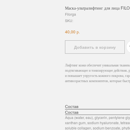
Маска-ультралифтинг для лица FI
Filorga
SKU:
р.
40,00
Добавить в корзину
Лифтинг кожи обеспечит уникальная тканева
подтягивающее и тонизирующее действия, р
и повышает упругость кожного покрова, га
антивозрастных компонентов, которые быст
Состав
Состав
Aqua (water, eau), glycerin, pentylene gly
xanthan gum, sodium hyaluronate, tetraso
soluble collagen, sodium benzoate, phytic