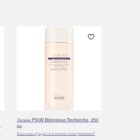
Лосьон P50W Biologique Recherche, 250
мл
Ваша кожа нуждается в мягком отшелушивании?
Попробуйте эксфолиирующий лосьон P50W