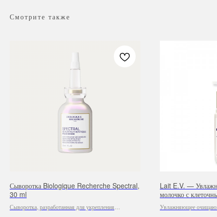
Смотрите также
Сыворотка Biologique Recherche Spectral,
Lait E.V. — Увла
30 ml
молочко с клеточн
Сыворотка, разработанная для укрепления
Увлажняющее очищающ
естественной способности кожи адаптироваться к
экстрактами. Lait E.V.