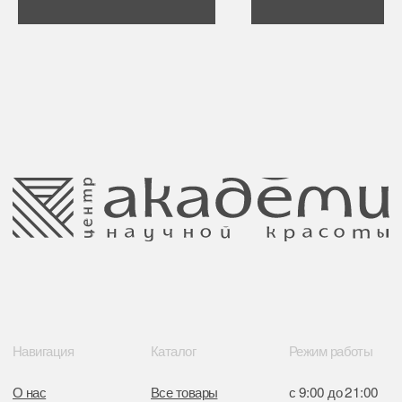
Публичная оферта
Ⓒ 2025 Все права защищены.
ООО Центр красоты “Академи”
Политика конфиденциальности
УНП: 192940578
Согласие на обработку персональных
Юридический адрес:
данных
220035 Республика Беларусь, г. Минск,
улица Гвардейская д. 14 пом. 39
Оплата и возврат
Обращение к руководтву
Отказ от рекламной рассылки
Поставщики
Свидетельство о регистрации выдано
Минским горисполкомом 11.07.2017
Интернет-магазин зарегистрирован
в Торговом реестре РБ
от 05.03.2026 №770900
Отдел торговли и услуг администрации
Центрального района Минска
+37517234 42 65
+37517272 53 46
Разработка сайта