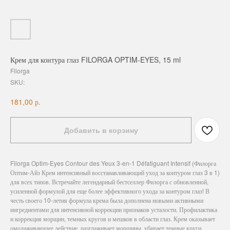
Крем для контура глаз FILORGA OPTIM-EYES, 15 ml
Filorga
SKU:
р.
181,00
Добавить в корзину
Filorga Optim-Eyes Contour des Yeux 3-en-1 Défatiguant Intensif (Филорга
Оптим-Айз Крем интенсивный восстанавливающий уход за контуром глаз 3 в 1)
для всех типов. Встречайте легендарный бестселлер Филорга с обновленной,
усиленной формулой для еще более эффективного ухода за контуром глаз! В
честь своего 10-летия формула крема была дополнена новыми активными
ингредиентами для интенсивной коррекции признаков усталости. Профилактика
и коррекция морщин, темных кругов и мешков в области глаз. Крем оказывает
омолаживающее действие, разглаживает морщины, убирает темные круги,