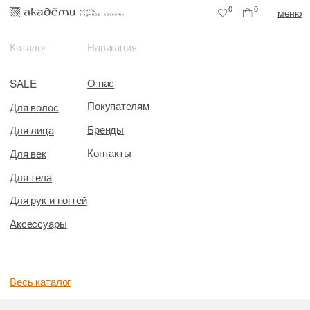
0
0
меню
Каталог
Навигация
О нас
SALE
Покупателям
Для волос
Бренды
Для лица
Контакты
Для век
Для тела
Для рук и ногтей
Аксессуары
Весь каталог