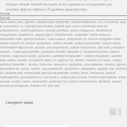
обладает свежей, тающей текстурой, может храниться в холодильнике для
усиления эффекта лифтинга. Подробные характеристики
Состав
Состав
Aqua (water, eau), glycerin, caprylic/capric triglyceride, cyclopentasiloxane, c12-16 alcohols, peg-
8, polyacrylate-13, hydrogenated lecithin, palmitic acid, prunus domestica seed oil,
polyisobutene, cyclohexasiloxane, sucrose palmitate, parfum (fragrance), dimethicone
crosspolymer, steareth-20, caprylyl glycol, chlorphenesin, hesperidin methyl chalcone,
tetrasodium edta, glyceryl linoleate, тrометнаміnе, polysorbate 20, prunus amygdalus dulcis
(sweet almond) oil, sorbitan isostearate, sodium chloride, sodium polyacrylate, sodium citrate,
chlorhexidine digluconate, glucose, phenoxyethanol, sodium hyaluronate, citric acid, potassium
sorbate, n-hydroxysuccinimide, potassium chloride, dipeptide-2, tocopheryl acetate, calcium
chloride, magnesium sulfate, glutamine, palmitoyl tetrapeptide-7, sodium phosphate, ascorbic
acid, sodium acetate, tocopherol, lysine hcl, arginine hcl, alanine, histidine hcl, valine, chrysin,
palmitoyl tripeptide-1, leucine, threonine, isoleucine, tryptophan, phenylalanine, tyrosine, glycine,
polysorbate 80, serine, cystine, cyanocobalamin, glutathione, asparagine, aspartic acid, ornithine
hcl, glutamic acid, nicotinamide adenine dinucleotide, proline, biotin, methionine, taurine,
hydroxyproline, glucosamine hcl, coenzyme a, sodium glucuronate, thiamine diphosphate, retinyl
acetate, inositol, niacin, niacinamide, pyridoxine hcl, calcium pantothenate, riboflavin, sodium
tocopheryl phosphate, thiamine hcl, folic acid.
Смотрите также