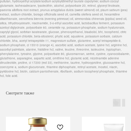
pullulan, hydroxyethyl acrylate/sodium acryloyldimethyl taurate copolymer, sodium cocoyl
glutamate, isohexadecane, lysolecithin, alcohol, polysorbate 20, retinol, glyceryl linoleate,
paeonia albiflora root extract, prunus amygdalus dulcis (sweet almond) oil, pisum sativum (pea)
extract, sodium chloride, borago officinalis seed oil, camellia oleifera seed oil, hexamidine
diisethionate, oenothera biennis (evening primrose) oil, simmondsia chinensis (jojoba) seed oil,
silica, trihydroxystearin, niacinamide, 3-o-ethyl ascorbic acid, lactobacillus ferment, potassium
azeloyl diglycinate, polysorbate 60, ceramide np, potassium phosphate, sodium hyaluronate,
caprylyl glycol, sorbitan isostearate, glucose, phenoxyethanol, bisabolol, bht, tocopherol, citric
acid, potassium chloride, beta-sitosterol, phytic acid, squalene, potassium sorbate, calcium
chloride, bha, acetyl tetrapeptide-11, magnesium sulfate, glutamine, acetyl tetrapeptide-9,
sodium phosphate, ci 15510 (orange 4), ascorbic acid, sodium acetate, lysine hcl, arginine hcl,
ascorbyl palmitate, alanine, histidine hcl, valine, leucine, threonine, isoleucine, tryptophan,
phenylalanine, tyrosine, glycine, polysorbate 80, glucomannan, serine, cystine, cyanocobalamin,
glutathione, asparagine, aspartic acid, ornithine hcl, glutamic acid, nicotinamide adenine
dinucleotide, proline, ci 17200 (red 33), methionine, taurine, hydroxyproline, glucosamine hcl,
coenzyme a, sodium glucuronate, thiamine diphosphate, retinyl acetate, inositol, niacin,
pyridoxine hcl, biotin, calcium pantothenate, riboflavin, sodium tocopheryl phosphate, thiamine
hcl, folic acid.
Смотрите также