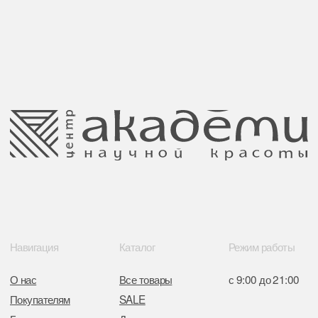
Публичная оферта
Ⓒ 2025 Все права защищены.
ООО Центр красоты “Академи”
Политика конфиденциальности
УНП: 192940578
Согласие на обработку персональных
Юридический адрес:
данных
220035 Республика Беларусь, г. Минск,
улица Гвардейская д. 14 пом. 39
Оплата и возврат
Обращение к руководтву
Отказ от рекламной рассылки
Поставщики
Свидетельство о регистрации выдано
Минским горисполкомом 11.07.2017
Интернет-магазин зарегистрирован
в Торговом реестре РБ
от 05.03.2026 №770900
Отдел торговли и услуг администрации
Центрального района Минска
+37517234 42 65
+37517272 53 46
Разработка сайта