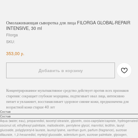
Омолаживающая сыворотка для лица FILORGA GLOBAL-REPAIR
INTENSIVE, 30 ml
Filorga
SKU:
р.
353,00
Добавить в корзину
Концентрированное мультиактивное средство действует против всех признаков
старения: сокращает глубокие морщины, подтягивает овал лица, интенсивно
питает и увлажняет, восстанавливает здоровое сияние кожи, предназначена для
возрастной кожи старше 40 лет
Состав
Состав
Aqua (water, eau), propanediol, isocetyl stearate, glycerin, coco-caprylate/caprate, hydrogenated
coconut oil, ethylhexyl palmitate, maltodextrin, pentylene glycol, mannitol, lecithin, lauryl
glucoside, polyglyceryl-6 laurate, lauroyl lysine, xanthan gum, parfum (fragrance), sucrose
dilaurate, 1,2-hexanediol, myristyl glucoside, sclerotium gum, sucrose palmitate, glycogen,