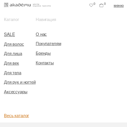
0
0
меню
Каталог
Навигация
О нас
SALE
Покупателям
Для волос
Бренды
Для лица
Контакты
Для век
Для тела
Для рук и ногтей
Аксессуары
Весь каталог