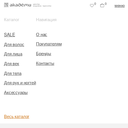
0
0
меню
Каталог
Навигация
О нас
SALE
Покупателям
Для волос
Бренды
Для лица
Контакты
Для век
Для тела
Для рук и ногтей
Аксессуары
Весь каталог