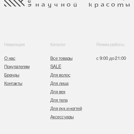
Свидетельство о регистрации выдано
Минским горисполкомом 11.07.2017
Интернет-магазин зарегистрирован
в Торговом реестре РБ
от 05.03.2026 №770900
Отдел торговли и услуг администрации
Центрального района Минска
+37517234 42 65
+37517272 53 46
Разработка сайта