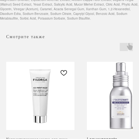
(Walnut) Seed Extract, Yeast Extract, Salicylic Acid, Mucor Miehei Extract, Citric Acid, Phytic Acid,
Glycerin, Vinegar (Acetum), Caramel, Acacia Senegal Gum, Xanthan Gum, 1,2-Hexanediol,
Disodium Edta, Sodium Benzoate, Sodium Citrate, Caprylyl Glycol, Benzoic Acid, Sodium
Metabisulfite, Sorbic Acid, Potassium Sorbate, Sodium Bisulfite.
Смотрите также
Навигация
Каталог
Режим работы
О нас
Все товары
с 9:00 до 21:00
Покупателям
SALE
Бренды
Для волос