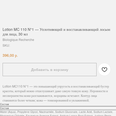
Lotion MC 110 N°1 — Уплотняющий и восстанавливающий лосьон
для лица, 30 мл
Biologique Recherche
SKU:
р.
396,00
Добавить в корзину
Lotion MC110 N°1 — это повышающий упругость и восстанавливающий бустер
красоты, который нежно отшелушивает даже самую тонкую кожу. Неровности и
несовершенства кожи разглаживаются, морщины исчезают. Контур лица
становится более четким; кожа — тонизированной и увлажненной.
Состав
Состав
Water (Aqua), Propylene Glycol, Niacinamide, Sodium Gluconate, Lactic Acid, Sodium Lactate,
Magnesium Chloride, Equisetum Arvense Extract, Arctium Lappa Root Extract, Juglans Regia