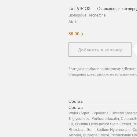
Lait VIP O2 — Очищающее кислород
Biologique Recherche
SKU:
р.
89,00
Добавить в корзину
Благодаря глубокое очищающему действию, 
Очищенная кожа приобретает естественное с
Состав
Состав
Water (Aqua), Squalane, Glyceryl Steara
Triglycerides, Perfluorodecalin, Cetear
Oil, Opuntia Ficus-Indica Stem Extract, 
Rhizobian Gum, Sodium Hyaluronate, Cetyl
Alcohol, Butylene Glycol, Polyacrylate C