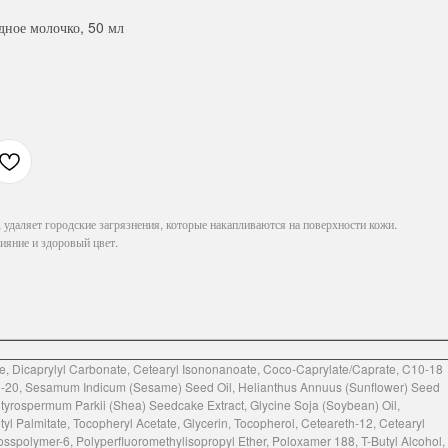
ное молочко, 50 мл
удаляет городские загрязнения, которые накапливаются на поверхности кожи.
ияние и здоровый цвет.
te, Dicaprylyl Carbonate, Cetearyl Isononanoate, Coco-Caprylate/Caprate, C10-18
eth-20, Sesamum Indicum (Sesame) Seed Oil, Helianthus Annuus (Sunflower) Seed
Butyrospermum Parkii (Shea) Seedcake Extract, Glycine Soja (Soybean) Oil,
 Palmitate, Tocopheryl Acetate, Glycerin, Tocopherol, Ceteareth-12, Cetearyl
rosspolymer-6, Polyperfluoromethylisopropyl Ether, Poloxamer 188, T-Butyl Alcohol,