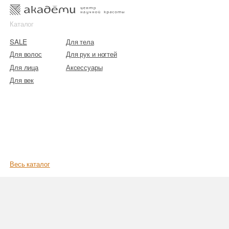
к
к
Каталог
SALE
Для тела
Для волос
Для рук и ногтей
Для лица
Аксессуары
Для век
Весь каталог