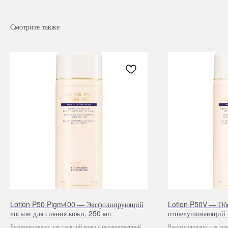
Смотрите также
Lotion P50 Pigm400 — Эксфолиирующий
Lotion P50V — О
лосьон для сияния кожи, 250 мл
отшелушивающий 
для лица, 250 мл
Рекомендовано для тусклой кожи с неравномерной
Рекомендовано для ко