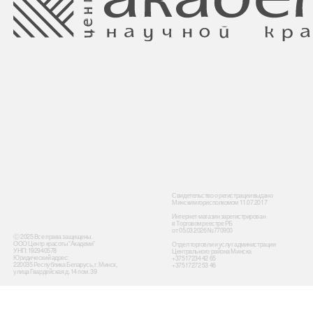
Свидетельство о регистрации выдано
Минским горисполкомом 11.07.2017
Интернет-магазин зарегистрирован
в Торговом реестре РБ
от 05.03.2026 №770900
Ⓒ 2025 Все права защищены.
ООО Центр красоты “Академи”
Отдел торговли и услуг администрации
УНП: 192940578
Центрального района Минска
Юридический адрес:
+37517234 42 65
220035 Республика Беларусь, г. Минск,
+37517272 53 46
улица Гвардейская д. 14 пом. 39