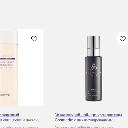
богащенный
Увлажняющий anti-age крем для лица
и очищающий лосьон
Cosmedix с инкапсулированным
витамином А X-Age, 30 ml
жи с дефицитом жизненных
Увлажняющий anti-age крем для лица с