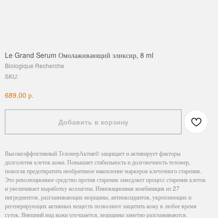
Le Grand Serum Омолаживающий эликсир, 8 ml
Biologique Recherche
SKU:
р.
689,00
Добавить в корзину
Высокоэффективный ТеломерАктив© защищает и активирует факторы
долголетия клеток кожи. Повышает стабильность и долговечность теломер,
помогая предотвратить необратимое накопление маркеров клеточного старения.
Это революционное средство против старения замедляет процесс старения клеток
и увеличивает выработку коллагена. Инновационная комбинация из 27
ингредиентов, разглаживающих морщины, антиоксидантов, укрепляющих и
регенерирующих активных веществ позволяют защитить кожу в любое время
суток. Внешний вид кожи улучшается, морщины заметно разглаживаются.