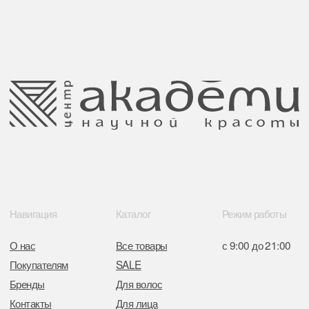
Публичная оферта
Ⓒ 2025 Все права защищены.
ООО Центр красоты “Академи”
Политика конфиденциальности
УНП: 192940578
Согласие на обработку персональных
Юридический адрес:
данных
220035 Республика Беларусь, г. Минск,
улица Гвардейская д. 14 пом. 39
Оплата и возврат
Обращение к руководтву
Отказ от рекламной рассылки
Поставщики
Свидетельство о регистрации выдано
Минским горисполкомом 11.07.2017
Интернет-магазин зарегистрирован
в Торговом реестре РБ
от 05.03.2026 №770900
Отдел торговли и услуг администрации
Центрального района Минска
+37517234 42 65
+37517272 53 46
Разработка сайта