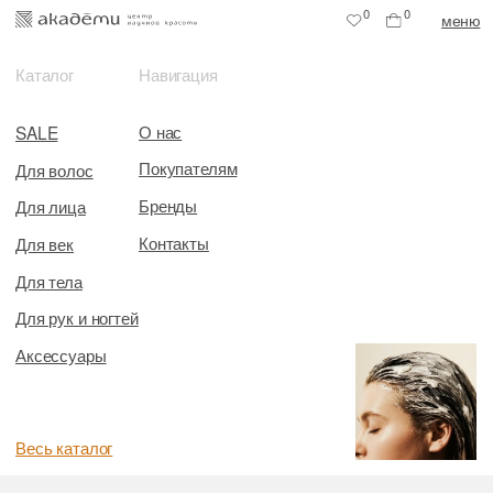
0
0
меню
Каталог
Навигация
О нас
SALE
Покупателям
Для волос
Бренды
Для лица
Контакты
Для век
Для тела
Для рук и ногтей
Аксессуары
Весь каталог