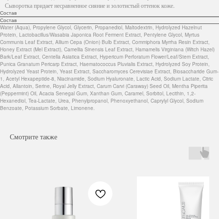
Сыворотка придает несравненное сияние и золотистый оттенок коже.
Состав
Состав
Water (Aqua), Propylene Glycol, Glycerin, Propanediol, Maltodextrin, Hydrolyzed Hazelnut
Protein, Lactobacillus/Wasabia Japonica Root Ferment Extract, Pentylene Glycol, Myrtus
Communis Leaf Extract, Allium Cepa (Onion) Bulb Extract, Commiphora Myrrha Resin Extract,
Honey Extract (Mel Extract), Camellia Sinensis Leaf Extract, Hamamelis Virginiana (Witch Hazel)
Bark/Leaf Extract, Centella Asiatica Extract, Hypericum Perforatum Flower/Leaf/Stem Extract,
Punica Granatum Pericarp Extract, Haematococcus Pluvialis Extract, Hydrolyzed Soy Protein,
Hydrolyzed Yeast Protein, Yeast Extract, Saccharomyces Cerevisiae Extract, Biosaccharide Gum-
1, Acetyl Hexapeptide-8, Niacinamide, Sodium Hyaluronate, Lactic Acid, Sodium Lactate, Citric
Acid, Allantoin, Serine, Royal Jelly Extract, Carum Carvi (Caraway) Seed Oil, Mentha Piperita
(Peppermint) Oil, Acacia Senegal Gum, Xanthan Gum, Caramel, Sorbitol, Lecithin, 1,2-
Hexanediol, Tea-Lactate, Urea, Phenylpropanol, Phenoxyethanol, Caprylyl Glycol, Sodium
Benzoate, Potassium Sorbate, Limonene.
Смотрите также