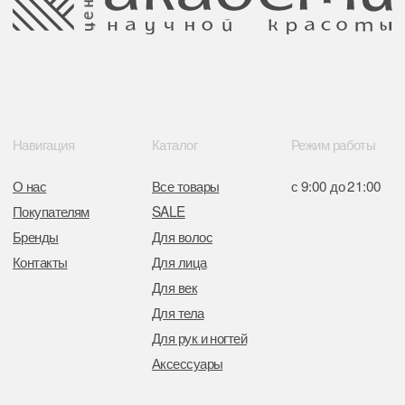
Свидетельство о регистрации выдано
Минским горисполкомом 11.07.2017
Интернет-магазин зарегистрирован
в Торговом реестре РБ
от 05.03.2026 №770900
Отдел торговли и услуг администрации
Центрального района Минска
+37517234 42 65
+37517272 53 46
Разработка сайта