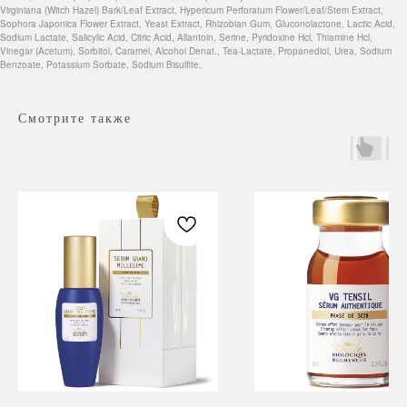
Virginiana (Witch Hazel) Bark/Leaf Extract, Hypericum Perforatum Flower/Leaf/Stem Extract,
Sophora Japonica Flower Extract, Yeast Extract, Rhizobian Gum, Gluconolactone, Lactic Acid,
Sodium Lactate, Salicylic Acid, Citric Acid, Allantoin, Serine, Pyridoxine Hcl, Thiamine Hcl,
Vinegar (Acetum), Sorbitol, Caramel, Alcohol Denat., Tea-Lactate, Propanediol, Urea, Sodium
Benzoate, Potassium Sorbate, Sodium Bisulfite.
Смотрите также
Навигация
Каталог
Режим работы
О нас
Все товары
с 9:00 до 21:00
Покупателям
SALE
Бренды
Для волос