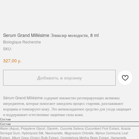
Serum Grand Millésime Эликсир молодости, 8 ml
Biologique Recherche
SKU:
р.
327,00
Добавить в корзину
Sérum Grand Millésime содержит множество регенерирующих активных
ингредиентов, которые помогают замедлить процесс старения, разглаживают
морщины и тонизируют кожу. Это антиоксидантное средство для ухода защищает
и поддерживает естественные защитные силы кожи.
Состав
Состав
Water (Aqua), Propylene Glycol, Glycerin, Cucumis Sativus (Cucumber) Fruit Extract, Acacia
Senegal Gum, Hydrolyzed Silk, Niacinamide, Magnesium Chloride, Myrtus Communis Leaf
Extract, Allium Cepa (Onion) Bulb Extract, Commiphora Myrrha Resin Extract, Hamamelis