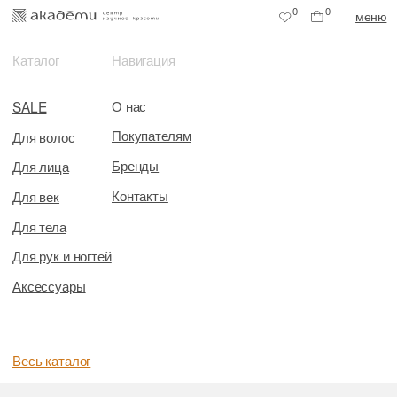
0
0
меню
Каталог
Навигация
О нас
SALE
Покупателям
Для волос
Бренды
Для лица
Контакты
Для век
Для тела
Для рук и ногтей
Аксессуары
Весь каталог