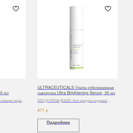
ULTRACEUTICALS Ультра отбеливающая
50 мл
сыворотка Ultra Brightening Serum, 30 мл
 очищает поры,
ПРЕДУПРЕЖДЕНИЕ Этот продукт содержит
тся с открытыми
высокий процент активных ингредиентов. Перед
р.
471
кне.
применением убедительно просим
проконсультироваться со специалистом
Подробнее
Ultraceuticals.