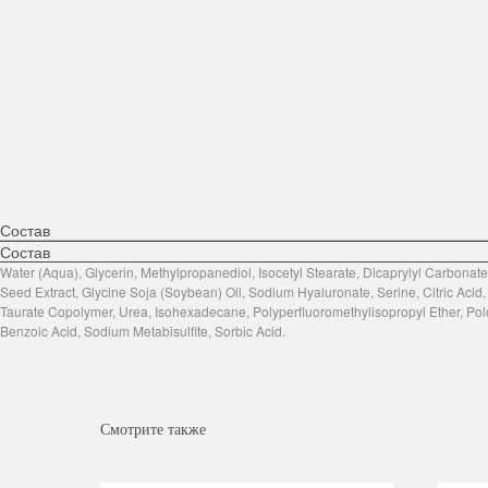
Состав
Состав
Water (Aqua), Glycerin, Methylpropanediol, Isocetyl Stearate, Dicaprylyl Carbonate
Seed Extract, Glycine Soja (Soybean) Oil, Sodium Hyaluronate, Serine, Citric Acid,
Taurate Copolymer, Urea, Isohexadecane, Polyperfluoromethylisopropyl Ether, P
Benzoic Acid, Sodium Metabisulfite, Sorbic Acid.
Смотрите также