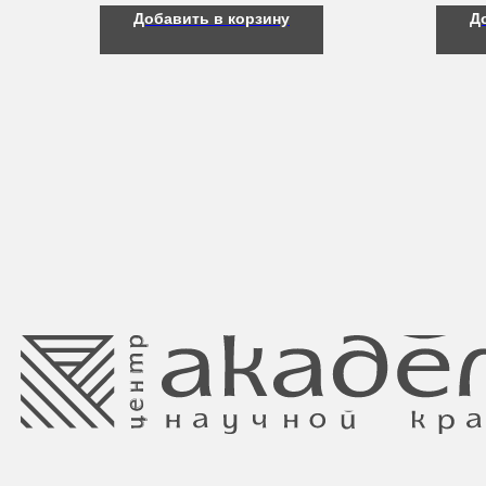
Добавить в корзину
Д
Свидетельство о регистрации выдано
Минским горисполкомом 11.07.2017
Интернет-магазин зарегистрирован
в Торговом реестре РБ
от 05.03.2026 №770900
Ⓒ 2025 Все права защищены.
ООО Центр красоты “Академи”
Отдел торговли и услуг администрации
УНП: 192940578
Центрального района Минска
Юридический адрес:
+37517234 42 65