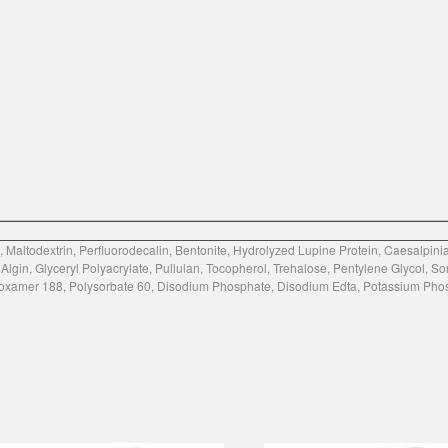
, Maltodextrin, Perfluorodecalin, Bentonite, Hydrolyzed Lupine Protein, Caesalpini
 Algin, Glyceryl Polyacrylate, Pullulan, Tocopherol, Trehalose, Pentylene Glycol, S
oloxamer 188, Polysorbate 60, Disodium Phosphate, Disodium Edta, Potassium Pho