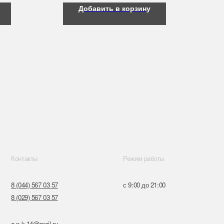
Добавить в корзину
Режим работы
57
с 9:00 до 21:00
57
ru
к,
я, 14
Поставщики
Обращение к руководтву