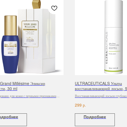
Grand Millésime Эликсир
ULTRACEUTICALS Ультра
сти, 30 ml
восстанавливающий лосьон, 
овано для кожи с первыми признаками
Восстанавливающий лосьон глубоко
.
уменьшает выработку себума, боре
р.
299
и закрытыми комедонами, следами а
одробнее
Подробнее