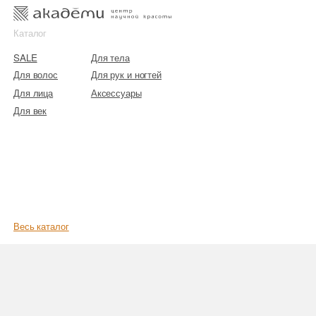
к
к
Каталог
SALE
Для тела
Для волос
Для рук и ногтей
Для лица
Аксессуары
Для век
Весь каталог