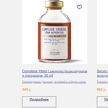
Complexe Iribiol Сыворотка балансирующая
Serum 
и очищающая, 30 ml
молодо
Рекомендовано для кожи, склонной к себорее и акне.
Рекоменд
старения
р.
р.
345
862
Подробнее
П