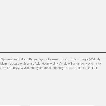
a Spinosa Fruit Extract, Kappaphycus Alvarezii Extract, Juglans Regia (Walnut)
orbitan Isostearate, Succinic Acid, Hydroxyethyl Acrylate/Sodium Acryloyldimethyl
sphate, Caprylyl Glycol, Phenylpropanol, Phenoxyethanol, Sodium Benzoate,