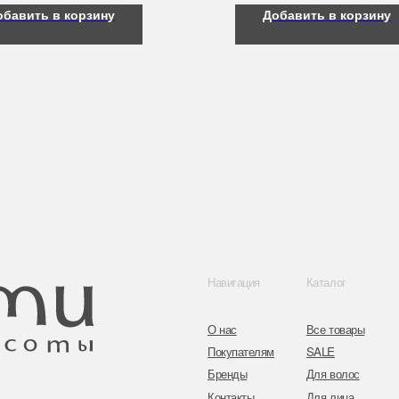
обавить в корзину
Добавить в корзину
Навигация
Каталог
Контакты
О нас
Все товары
8 (044) 567 03 
Покупателям
SALE
8 (029) 567 03 
Бренды
Для волос
Контакты
Для лица
a.n.k.14@mail.
Для век
Для тела
Telegram
Для рук и ногтей
Инстаграм
Аксессуары
Адрес: г. Минс
ул. Гвардейска
Публичная оферта
Политика конфиденциальности
Согласие на обработку персональных данных