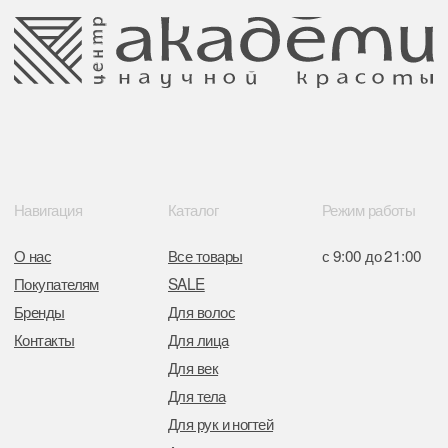
Отказ от рекламной рассылки
Поставщики
Свидетельство о регистрации выдано
Минским горисполкомом 11.07.2017
Интернет-магазин зарегистрирован
в Торговом реестре РБ
от 05.03.2026 №770900
Отдел торговли и услуг администрации
Центрального района Минска
+37517234 42 65
+37517272 53 46
Разработка сайта