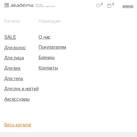
0
0
меню
Каталог
Навигация
О нас
SALE
Покупателям
Для волос
Бренды
Для лица
Контакты
Для век
Для тела
Для рук и ногтей
Аксессуары
Весь каталог