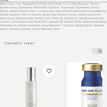
Состав
Water / Aqua / Eau, Butyrospermum Parkii (Shea) Butter, C12-15 Alkyl Benzoate, Glycerin,
Butylene Glycol, Dimethicone, Niacinamide, Squalane, Propanediol, Cetyl Alcohol, Stearyl
Alcohol, Glyceryl Stearate, Inulin, 1,2-Hexanediol, Hydroxyethyl Acrylate/Sodium Acryloyldimethyl
Taurate Copolymer, PEG-75 Stearate, Glycine Soja (Soybean) Sterols, Sodium Hyaluronate,
Alpha-Glucan Oligosaccharide, Xanthan Gum, Ceteth-20, Steareth-20, Caprylhydroxamic Acid,
Laureth-3, Avena Sativa (Oat) Kernel Flour, Ceramide NP, Disodium EDTA, Hydroxyethylcellulose,
Polysorbate 60, Sorbitan Isostearate, Acetyl Dipeptide-1 Cetyl Ester, Myristyl Alcohol, Arachidyl
Alcohol, Potassium Sorbate, Sodium Hydroxide, Biotin.
Смотрите также
Навигация
Каталог
Режим работы
О нас
Все товары
с 9:00 до 21:00