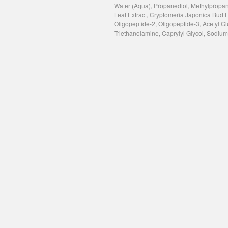
Water (Aqua), Propanediol, Methylpropane
Leaf Extract, Cryptomeria Japonica Bud E
Oligopeptide-2, Oligopeptide-3, Acetyl Gl
Triethanolamine, Caprylyl Glycol, Sodiu