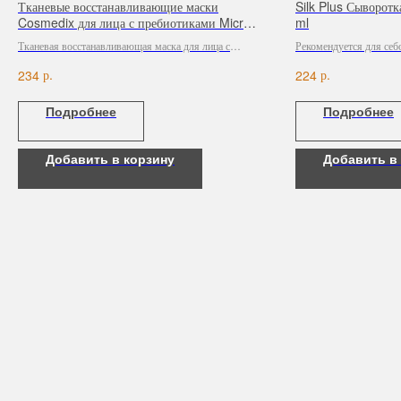
Тканевые восстанавливающие маски
Silk Plus Сыворотк
Cosmedix для лица с пребиотиками Micro
ml
Defence Microbiome, 5 шт
Тканевая восстанавливающая маска для лица с
Рекомендуется для себ
пребиотиками Micro Defence Microbiome утолит
состояний кожи.
р.
р.
234
224
жажду кожи, глубоко увлажняя ее с помощью
пропитки-сыворотки, богатой пребиотиками. Маска
Подробнее
Подробнее
помогает укрепить естественный защитный барьер
кожи, делая ее мягкой, гладкой и напитанной.
Добавить в корзину
Добавить в