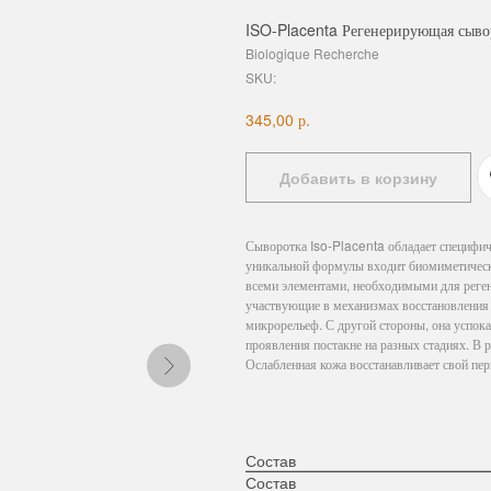
ISO-Placenta Регенерирующая сывор
Biologique Recherche
SKU:
р.
345,00
Добавить в корзину
Сыворотка Iso-Placenta обладает специфич
уникальной формулы входит биомиметическа
всеми элементами, необходимыми для реген
участвующие в механизмах восстановления 
микрорельеф. С другой стороны, она успока
проявления постакне на разных стадиях. В р
Ослабленная кожа восстанавливает свой пер
Состав
Состав