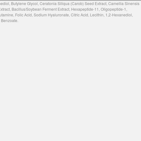
diol, Butylene Glycol, Ceratonia Siliqua (Carob) Seed Extract, Camellia Sinensis
xtract, Bacillus/Soybean Ferment Extract, Hexapeptide-11, Oligopeptide-1,
utamine, Folic Acid, Sodium Hyaluronate, Citric Acid, Lecithin, 1,2-Hexanediol,
m Benzoate.