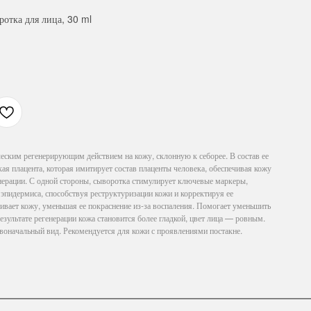
отка для лица, 30 ml
еским регенерирующим действием на кожу, склонную к себорее. В состав ее
я плацента, которая имитирует состав плаценты человека, обеспечивая кожу
ерации. С одной стороны, сыворотка стимулирует ключевые маркеры,
эпидермиса, способствуя реструктуризации кожи и корректируя ее
ивает кожу, уменьшая ее покраснение из-за воспаления. Помогает уменьшить
езультате регенерации кожа становится более гладкой, цвет лица — ровным.
воначальный вид. Рекомендуется для кожи с проявлениями постакне.