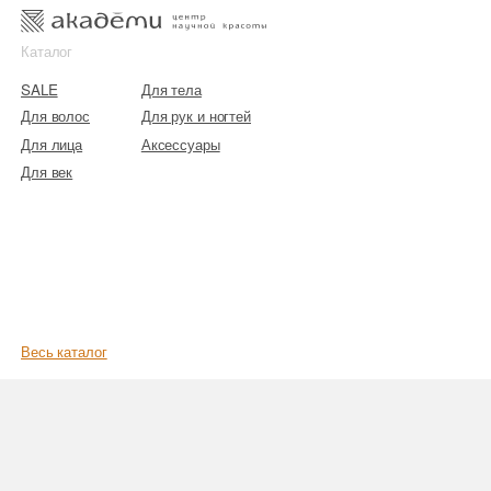
к
к
Каталог
SALE
Для тела
Для волос
Для рук и ногтей
Для лица
Аксессуары
Для век
Весь каталог