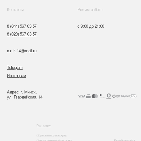
к,
я, 14
Поставщики
Обращение к руководтву
Отказ от рекламной рассылки
Разработка сайта