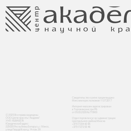
Свидетельство о регистрации выдано
Минским горисполкомом 11.07.2017
Интернет-магазин зарегистрирован
в Торговом реестре РБ
от 05.03.2026 №770900
Ⓒ 2025 Все права защищены.
ООО Центр красоты “Академи”
Отдел торговли и услуг администрации
УНП: 192940578
Центрального района Минска
Юридический адрес:
+37517234 42 65
220035 Республика Беларусь, г. Минск,
+37517272 53 46
улица Гвардейская д. 14 пом. 39