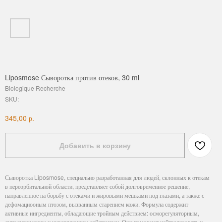
Liposmose Сыворотка против отеков, 30 ml
Biologique Recherche
SKU:
р.
345,00
Добавить в корзину
Сыворотка Liposmose, специально разработанная для людей, склонных к отекам
в переорбитальной области, представляет собой долговременное решение,
направленное на борьбу с отеками и жировыми мешками под глазами, а также с
дефомациооным птозом, вызванным старением кожи. Формула содержит
активные ингредиенты, обладающие тройным действием: осморегуляторным,
липолитическим и укрепляющим действиями. Они помогают нейтрализовать и