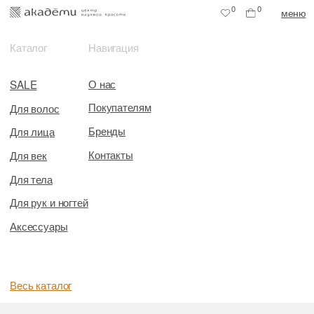
0
0
меню
Каталог
Навигация
О нас
SALE
Покупателям
Для волос
Бренды
Для лица
Контакты
Для век
Для тела
Для рук и ногтей
Аксессуары
Весь каталог