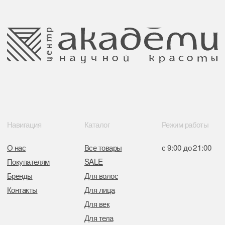
улица Гвардейская д. 14 пом. 39
Оплата и возврат
Обращение к руководтву
Отказ от рекламной рассылки
Поставщики
Свидетельство о регистрации выдано
Минским горисполкомом 11.07.2017
Интернет-магазин зарегистрирован
в Торговом реестре РБ
от 05.03.2026 №770900
Отдел торговли и услуг администрации
Центрального района Минска
+37517234 42 65
+37517272 53 46
Разработка сайта