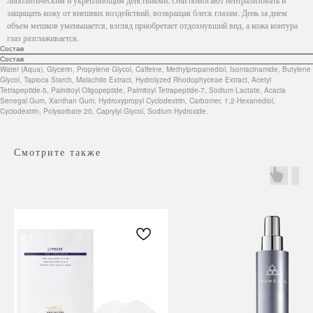
защищать кожу от внешних воздействий, возвращая блеск глазам. День за днем ​​
объем мешков уменьшается, взгляд приобретает отдохнувший вид, а кожа контура
глаз разглаживается.
Состав
Состав
Water (Aqua), Glycerin, Propylene Glycol, Caffeine, Methylpropanediol, Isoniacinamide, Butylene
Glycol, Tapioca Starch, Malachite Extract, Hydrolyzed Rhodophyceae Extract, Acetyl
Tetrapeptide-5, Palmitoyl Oligopeptide, Palmitoyl Tetrapeptide-7, Sodium Lactate, Acacia
Senegal Gum, Xanthan Gum, Hydroxypropyl Cyclodextrin, Carbomer, 1,2-Hexanediol,
Cyclodextrin, Polysorbate 20, Caprylyl Glycol, Sodium Hydroxide.
Смотрите также
Навигация
Каталог
Режим работы