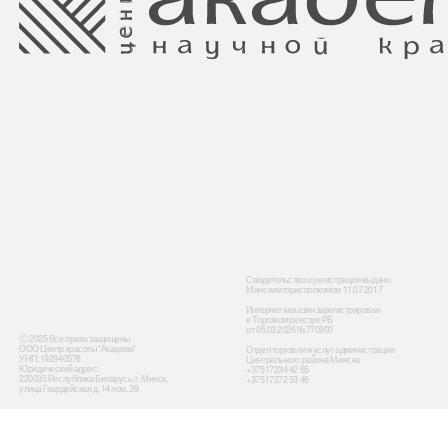
Свидетельство о регистрации выдано
Минским горисполкомом 11.07.2017
Интернет-магазин зарегистрирован
в Торговом реестре РБ
от 05.03.2026 №770900
Ⓒ 2025 Все права защищены.
ООО Центр красоты “Академи”
Отдел торговли и услуг администрации
УНП: 192940578
Центрального района Минска
Юридический адрес:
+37517234 42 65
220035 Республика Беларусь, г. Минск,
+37517272 53 46
улица Гвардейская д. 14 пом. 39