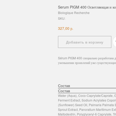
Serum PIGM 400 Осветляющая и кор
Biologique Recherche
SKU:
р.
327,00
Добавить в корзину
Sérum PIGM 400 специально разработана дл
уменьшения проявлений уже существующих, 
Состав
Состав
Water (Aqua), Coco-Caprylate/Caprate, G
Ferment Extract, Sodium Acrylates Copo
(Sunflower) Seed Oil, Palmaria Palmata E
Sprout Extract, Pancratium Maritimum Extr
Maltodextrin, Polyglyceryl-6 Caprylate, T