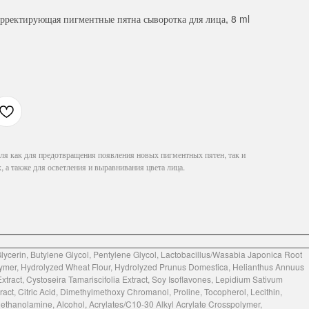
ректирующая пигментные пятна сыворотка для лица, 8 ml
я как для предотвращения появления новых пигментных пятен, так и
а также для осветления и выравнивания цвета лица.
lycerin, Butylene Glycol, Pentylene Glycol, Lactobacillus/Wasabia Japonica Root
lymer, Hydrolyzed Wheat Flour, Hydrolyzed Prunus Domestica, Helianthus Annuus
xtract, Cystoseira Tamariscifolia Extract, Soy Isoflavones, Lepidium Sativum
act, Citric Acid, Dimethylmethoxy Chromanol, Proline, Tocopherol, Lecithin,
riethanolamine, Alcohol, Acrylates/C10-30 Alkyl Acrylate Crosspolymer,