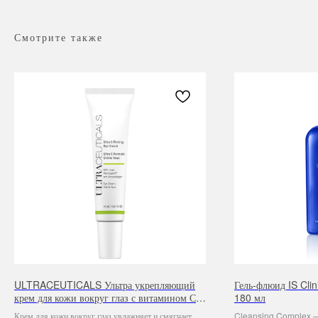
Смотрите также
ULTRACEUTICALS Ультра укрепляющий
Гель-флюид IS Cli
крем для кожи вокруг глаз с витамином С,
180 мл
15 мл
Крем для кожи вокруг глаз увлажняет и смягчает
Cleansing Complex — 