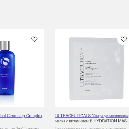
nical Cleansing Complex,
ULTRACEUTICALS Ультра увлажняющая
маска с витамином В HYDRATION MASK
1*25 гр
средство 3-в-1: идеально
Гидрогелевая маска с пантенолом, гиалуронатом