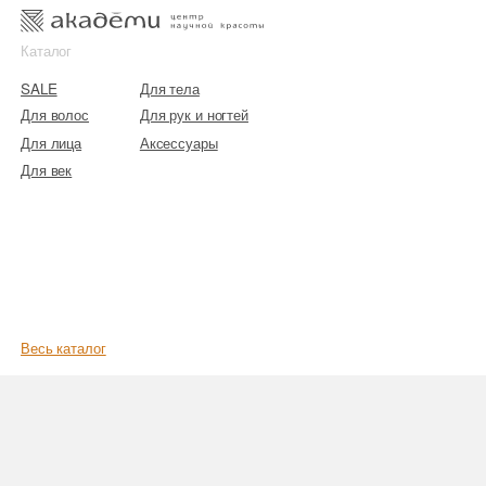
к
к
Каталог
SALE
Для тела
Для волос
Для рук и ногтей
Для лица
Аксессуары
Для век
Весь каталог