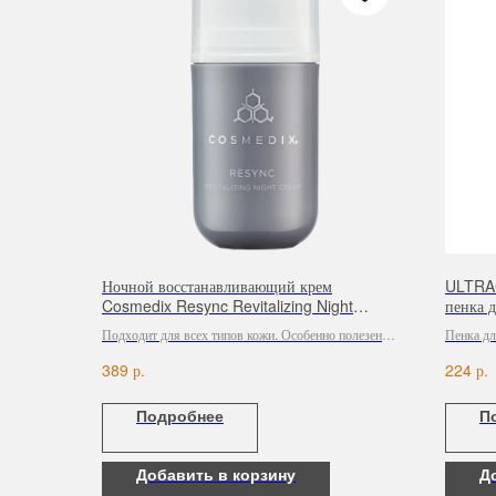
Ночной восстанавливающий крем
ULTRAC
Cosmedix Resync Revitalizing Night
пенка 
Cream
Подходит для всех типов кожи. Особенно полезен
Пенка дл
для восстановления повреждённой кожи и снятия
деликатн
р.
р.
389
224
воспалений, в том числе при акне и постакне.
омертвев
Подробнее
П
Добавить в корзину
Д