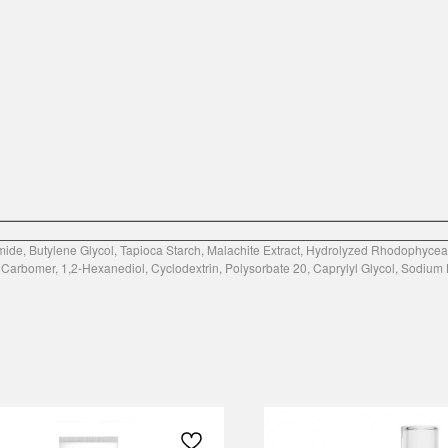
mide, Butylene Glycol, Tapioca Starch, Malachite Extract, Hydrolyzed Rhodophyceae 
arbomer, 1,2-Hexanediol, Cyclodextrin, Polysorbate 20, Caprylyl Glycol, Sodium 