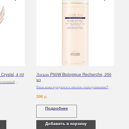
Crystal, 4 ml
Лосьон P50W Biologique Recherche, 250
мл
 роскошный
кт, созданный с
Ваша кожа нуждается в мягком отшелушивании?
исталлов, чтобы
Попробуйте эксфолиирующий лосьон P50W
р.
396
 с
Biologique Recherche.
наполняя их и
Подробнее
ких морщин.
Добавить в корзину