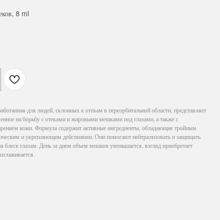
ков, 8 ml
ботанная для людей, склонных к отекам в переорбитальной области, представляет
енное на борьбу с отеками и жировыми мешками под глазами, а также с
рением кожи. Формула содержит активные ингредиенты, обладающие тройным
ическим и укрепляющим действиями. Они помогают нейтрализовать и защищать
 блеск глазам. День за днем ​​объем мешков уменьшается, взгляд приобретает
азглаживается.