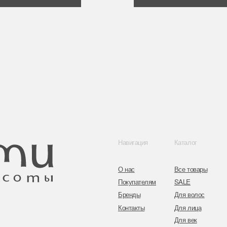
Навигация
Каталог
Контакты
О нас
Все товары
8 (044) 567 03 
Покупателям
SALE
8 (029) 567 03 
Бренды
Для волос
Контакты
Для лица
a.n.k.14@mail.
Для век
Для тела
Telegram
Для рук и ногтей
Инстаграм
Аксессуары
Адрес: г. Минс
ул. Гвардейска
Публичная оферта
Политика конфиденциальности
Согласие на обработку персональных данных
Оплата и возврат