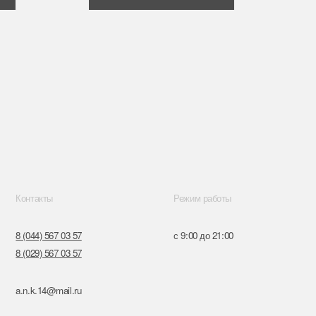
Режим работы
57
с 9:00 до 21:00
57
ru
к,
я, 14
Поставщики
Обращение к руководтву
Отказ от рекламной рассылки
Разработка сайта