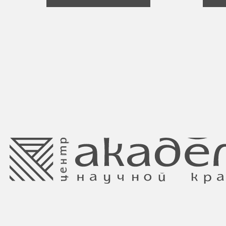
Свидетельство о регистрации выдано
Минским горисполкомом 11.07.2017
Интернет-магазин зарегистрирован
в Торговом реестре РБ
от 05.03.2026 №770900
Ⓒ 2025 Все права защищены.
ООО Центр красоты “Академи”
Отдел торговли и услуг администрации
УНП: 192940578
Центрального района Минска
Юридический адрес:
+37517234 42 65
220035 Республика Беларусь, г. Минск,
+37517272 53 46
улица Гвардейская д. 14 пом. 39