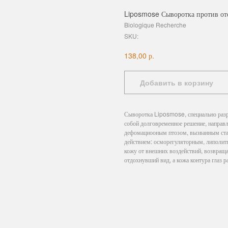
Liposmose Сыворотка против оте
Biologique Recherche
SKU:
р.
138,00
Добавить в корзину
Сыворотка Liposmose, специально разра
собой долговременное решение, направл
дефомациооным птозом, вызванным ста
действием: осморегуляторным, липолит
кожу от внешних воздействий, возвращая
отдохнувший вид, а кожа контура глаз р