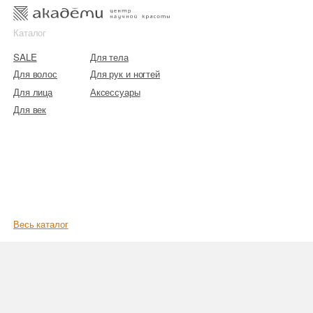
к
к
Каталог
SALE
Для тела
Для волос
Для рук и ногтей
Для лица
Аксессуары
Для век
Весь каталог