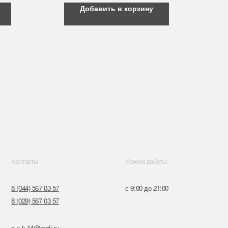
Добавить в корзину
Режим работы
57
с 9:00 до 21:00
57
ru
к,
я, 14
Поставщики
Обращение к руководтву