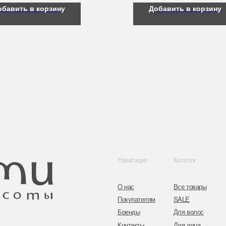
обавить в корзину
Добавить в корзину
Навигация
Каталог
Контакты
О нас
Все товары
8 (044) 567 03 
Покупателям
SALE
8 (029) 567 03 
Бренды
Для волос
Контакты
Для лица
a.n.k.14@mail.
Для век
Для тела
Telegram
Для рук и ногтей
Инстаграм
Аксессуары
Адрес: г. Минс
ул. Гвардейска
Публичная оферта
Политика конфиденциальности
Согласие на обработку персональных данных