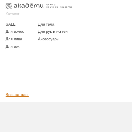
к
к
Каталог
SALE
Для тела
Для волос
Для рук и ногтей
Для лица
Аксессуары
Для век
Весь каталог