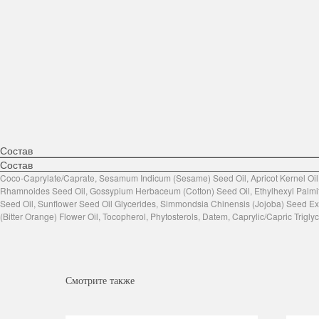
Состав
Состав
Coco-Caprylate/Caprate, Sesamum Indicum (Sesame) Seed Oil, Apricot Kernel Oil
Rhamnoides Seed Oil, Gossypium Herbaceum (Cotton) Seed Oil, Ethylhexyl Palmitat
Seed Oil, Sunflower Seed Oil Glycerides, Simmondsia Chinensis (Jojoba) Seed Extr
(Bitter Orange) Flower Oil, Tocopherol, Phytosterols, Datem, Caprylic/Capric Trigly
Смотрите также