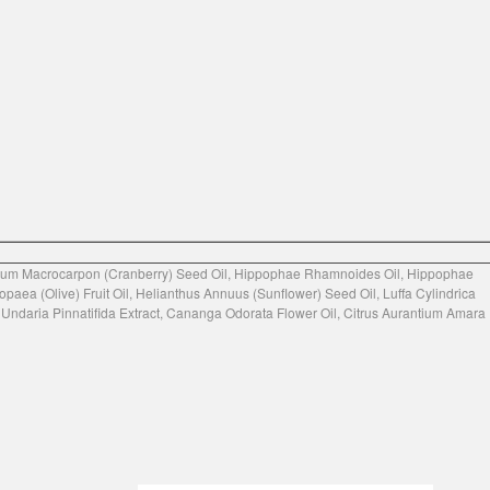
inium Macrocarpon (Cranberry) Seed Oil, Hippophae Rhamnoides Oil, Hippophae
ea (Olive) Fruit Oil, Helianthus Annuus (Sunflower) Seed Oil, Luffa Cylindrica
 Undaria Pinnatifida Extract, Cananga Odorata Flower Oil, Citrus Aurantium Amara