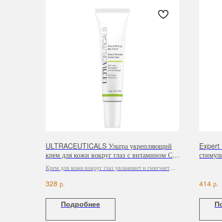
ULTRACEUTICALS Ультра укрепляющий
Expert
крем для кожи вокруг глаз с витамином С,
стимул
15 мл
и бров
Крем для кожи вокруг глаз увлажняет и смягчает
кожу, выравнивает ее рельеф и делает гладкой.
р.
р.
328
414
Подробнее
П