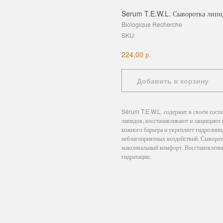
Serum T.E.W.L. Сыворотка липид
Biologique Recherche
SKU:
р.
224,00
Добавить в корзину
Sérum T.E.W.L. содержит в своем сост
липидов, восстанавливают и защищают 
кожного барьера и укрепляет гидролип
неблагоприятных воздействий. Сыворотк
максимальный комфорт. Восстановленн
гидратации.