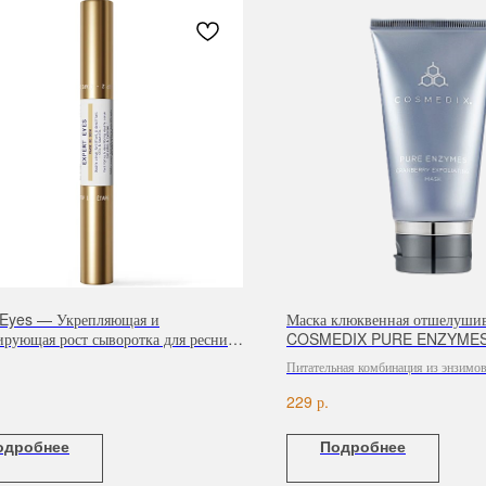
 Eyes — Укрепляющая и
Маска клюквенная отшелуши
ирующая рост сыворотка для ресниц
COSMEDIX PURE ENZYMES,
ей, 2×4 мл
Питательная комбинация из энзимо
молочной кислоты отшелушивает о
р.
229
клетки кожи и удаляет загрязнения
поры.
одробнее
Подробнее