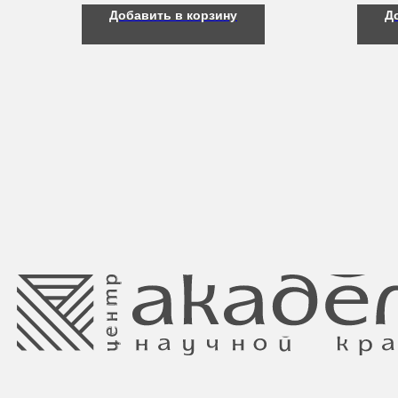
Добавить в корзину
Д
Свидетельство о регистрации выдано
Минским горисполкомом 11.07.2017
Интернет-магазин зарегистрирован
в Торговом реестре РБ
от 05.03.2026 №770900
Ⓒ 2025 Все права защищены.
ООО Центр красоты “Академи”
Отдел торговли и услуг администрации
УНП: 192940578
Центрального района Минска
Юридический адрес:
+37517234 42 65