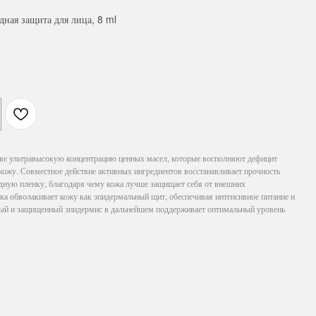
ная защита для лица, 8 ml
аве ультравысокую концентрацию ценных масел, которые восполняют дефицит
кожу. Совместное действие активных ингредиентов восстанавливает прочность
идную пленку, благодаря чему кожа лучше защищает себя от внешних
а обволакивает кожу как эпидермальный щит, обеспечивая интенсивное питание и
ый и защищенный эпидермис в дальнейшем поддерживает оптимальный уровень