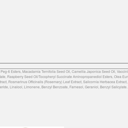
 Peg-6 Esters, Macadamia Ternifolia Seed Oil, Camellia Japonica Seed Oil, Vacc
e, Raspberry Seed Oil/Tocopheryl Succinate Aminopropanediol Esters, Olea Europa
act, Rosmarinus Officinalis (Rosemary) Leaf Extract, Salicornia Herbacea Extract,
ceride, Linalool, Limonene, Benzyl Benzoate, Farnesol, Geraniol, Benzyl Salicylate.