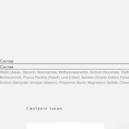
Состав
Состав
Water (Aqua), Glycerin, Niacinamide, Methylpropanediol, Sodium Gluconate, Triet
Bioflavonoids, Prunus Persica (Peach) Leaf Extract, Spiraea Ulmaria Extract, Pyrus M
Sodium Salicylate, Vinegar (Acetum), Propylene Glycol, Magnesium Sulfate, Chloro
Смотрите также