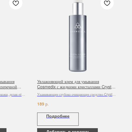
мывания
Увлажняющий крем для умывания
 перечной
Cosmedix с жидкими кристаллами Crystal
Cleanse, 163 ml
кожи, делая её
Ухаживающее глубоко очищающее средство Crystal
авливает,
Cleanse с технологией жидких кристаллов бережно
р.
189
яет кожное сало
смывает макияж и загрязнения, одновременно питая
к.
и увлажняя сухую кожу.
Подробнее
Добавить в корзину