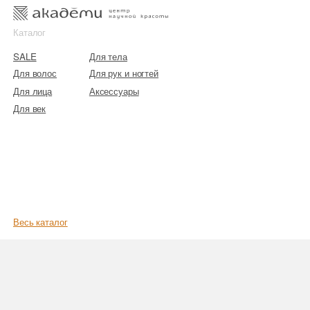
к
к
Каталог
SALE
Для тела
Для волос
Для рук и ногтей
Для лица
Аксессуары
Для век
Весь каталог