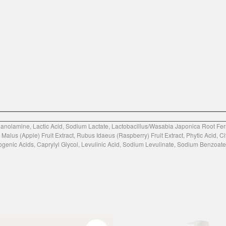
hanolamine, Lactic Acid, Sodium Lactate, Lactobacillus/Wasabia Japonica Root Fer
alus (Apple) Fruit Extract, Rubus Idaeus (Raspberry) Fruit Extract, Phytic Acid, Cit
genic Acids, Caprylyl Glycol, Levulinic Acid, Sodium Levulinate, Sodium Benzoate