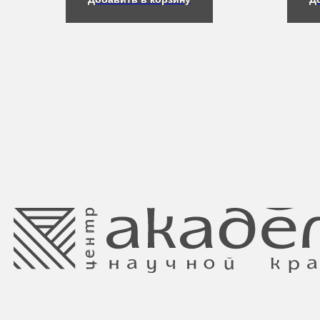
Свидетельство о регистрации выдано
Минским горисполкомом 11.07.2017
Интернет-магазин зарегистрирован
в Торговом реестре РБ
от 05.03.2026 №770900
Ⓒ 2025 Все права защищены.
ООО Центр красоты “Академи”
Отдел торговли и услуг администрации
УНП: 192940578
Центрального района Минска
Юридический адрес:
+37517234 42 65
220035 Республика Беларусь, г. Минск,
+37517272 53 46
улица Гвардейская д. 14 пом. 39