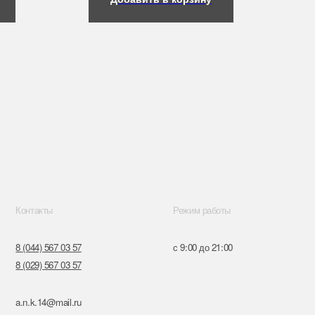
Режим работы
57
с 9:00 до 21:00
57
ru
к,
я, 14
Поставщики
Обращение к руководтву
Отказ от рекламной рассылки
Разработка сайта