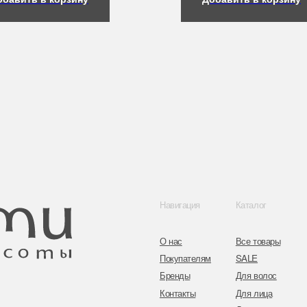
Навигация
Каталог
Контакты
О нас
Все товары
8 (044) 567 03 
Покупателям
SALE
8 (029) 567 03 
Бренды
Для волос
Контакты
Для лица
a.n.k.14@mail.
Для век
Для тела
Telegram
Для рук и ногтей
Инстаграм
Аксессуары
Адрес: г. Минс
ул. Гвардейска
Публичная оферта
Политика конфиденциальности
Согласие на обработку персональных данных
Оплата и возврат