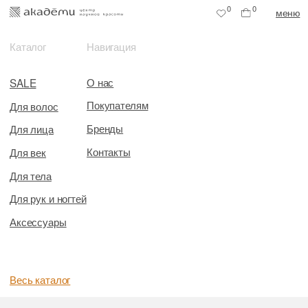
0
0
меню
Каталог
Навигация
О нас
SALE
Покупателям
Для волос
Бренды
Для лица
Контакты
Для век
Для тела
Для рук и ногтей
Аксессуары
Весь каталог