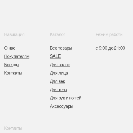
Интернет-магазин зарегистрирован
в Торговом реестре РБ
от 05.03.2026 №770900
Отдел торговли и услуг администрации
Центрального района Минска
+37517234 42 65
+37517272 53 46
Разработка сайта