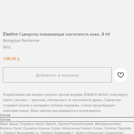
Elastine Сыворотка повышающая эластичность кожи, 8 ml
Biologique Recherche
SKU:
р.
138,00
Добавить в корзину
Разработанная как мощное средство против морщин, Elastine serum стимулирует
синтез эластина — протеина, отвечающего за эластичность дермы. Сыворотка
устраняет мелкие и уменьшает глубокие морщины, а также предотвращает
появление новых. Кожа заметно разглаживается и подтягивается.
Состав
Состав
Water (Aqua), Propylene Glycol, Glycerin, Glyceryl Polymethacrylate, Methylpropanediol,
Butylene Glycol, Equisetum Arvense Extract, Alteromonas Ferment Extract, Palmitoyl Tripeptide-
1, Palmitoyl Hexapeptide-12, Palmitoyl Tetrapeptide-7, Sodium Hyaluronate Crosspolymer,