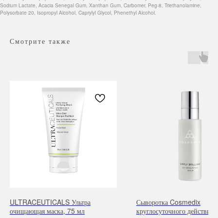
Sodium Lactate, Acacia Senegal Gum, Xanthan Gum, Carbomer, Peg-8, Triethanolamine,
Polysorbate 20, Isopropyl Alcohol, Caprylyl Glycol, Phenethyl Alcohol.
Смотрите также
Навигация
Каталог
Режим работы
О нас
Все товары
с 9:00 до 21:00
Покупателям
SALE
Бренды
Для волос
ULTRACEUTICALS Ультра
Сыворотка Cosmedix
Контакты
Для лица
очищающая маска, 75 мл
круглосуточного действия 