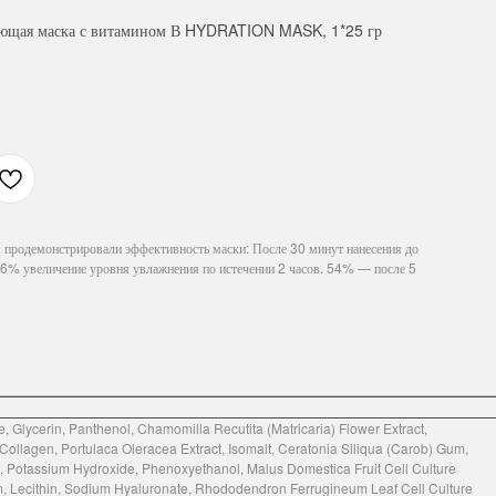
щая маска с витамином В HYDRATION MASK, 1*25 гр
родемонстрировали эффективность маски: После 30 минут нанесения до
6% увеличение уровня увлажнения по истечении 2 часов. 54% — после 5
, Glycerin, Panthenol, Chamomilla Recutita (Matricaria) Flower Extract,
Collagen, Portulaca Oleracea Extract, Isomalt, Ceratonia Siliqua (Carob) Gum,
 Potassium Hydroxide, Phenoxyethanol, Malus Domestica Fruit Cell Culture
m, Lecithin, Sodium Hyaluronate, Rhododendron Ferrugineum Leaf Cell Culture