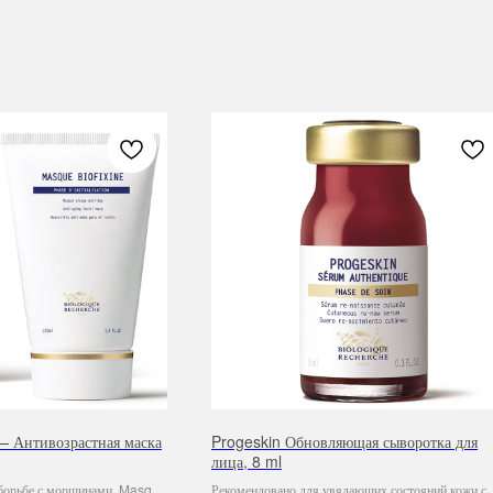
— Антивозрастная маска
Progeskin Обновляющая сыворотка для
лица, 8 ml
борьбе с морщинами, Masque
Рекомендовано для увядающих состояний кожи с