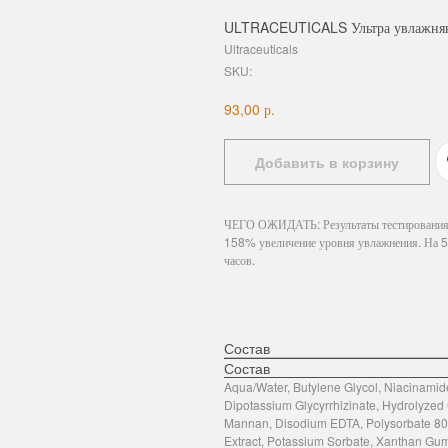
ULTRACEUTICALS Ультра увлажняю
Ultraceuticals
SKU:
р.
93,00
Добавить в корзину
ЧЕГО ОЖИДАТЬ: Результаты тестирования п
158% увеличение уровня увлажнения. На 5
часов.
Состав
Состав
Aqua/Water, Butylene Glycol, Niacinamide
Dipotassium Glycyrrhizinate, Hydrolyzed 
Mannan, Disodium EDTA, Polysorbate 80,
Extract, Potassium Sorbate, Xanthan Gu