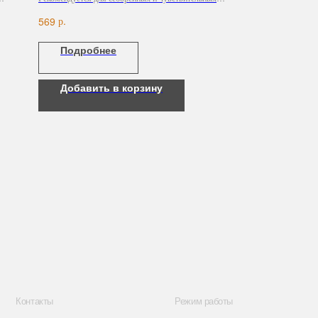
состояний кожи.
р.
569
Подробнее
Добавить в корзину
Режим работы
57
с 9:00 до 21:00
57
ru
к,
я, 14