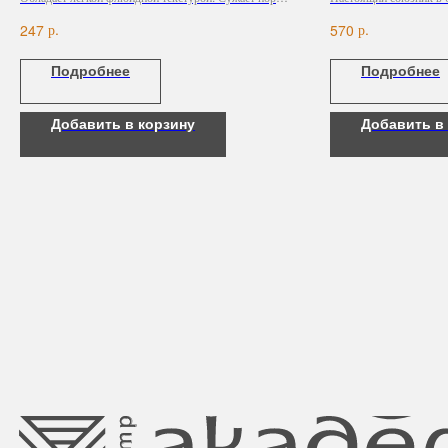
способствует восстановлению липидного барьера.
Biofixine воздействует
р.
р.
247
570
кожи и предотвращает 
статических (из-за стар
Подробнее
Подробнее
механических (из-за 
Добавить в корзину
Добавить в