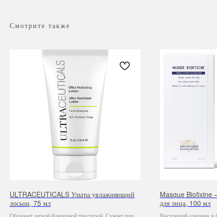
Смотрите также
ULTRACEUTICALS Ультра увлажняющий
Masque Biofixine 
лосьон, 75 мл
для лица, 100 мл
Обладает легкой флюидной текстурой. Сужает поры,
Настоящий союзник в 