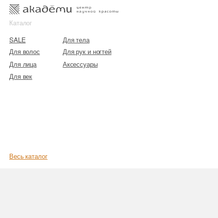
к
к
Каталог
SALE
Для тела
Для волос
Для рук и ногтей
Для лица
Аксессуары
Для век
Весь каталог