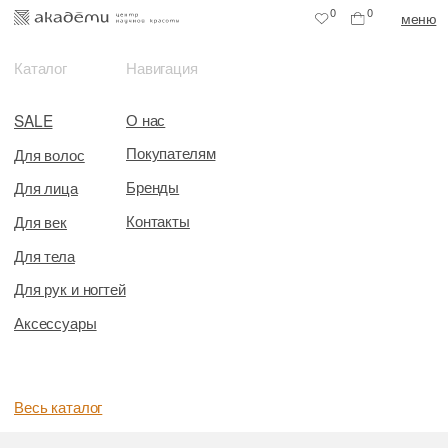
0
0
меню
Каталог
Навигация
О нас
SALE
Покупателям
Для волос
Бренды
Для лица
Контакты
Для век
Для тела
Для рук и ногтей
Аксессуары
Весь каталог