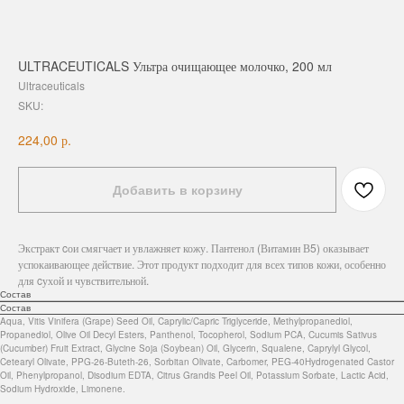
ULTRACEUTICALS Ультра очищающее молочко, 200 мл
Ultraceuticals
SKU:
р.
224,00
Добавить в корзину
Экстракт cои смягчает и увлажняет кожу. Пантенол (Витамин В5) оказывает
успокаивающее действие. Этот продукт подходит для всех типов кожи, особенно
для cухой и чувствительной.
Состав
Состав
Aqua, Vitis Vinifera (Grape) Seed Oil, Caprylic/Capric Triglyceride, Methylpropanediol,
Propanediol, Olive Oil Decyl Esters, Panthenol, Tocopherol, Sodium PCA, Cucumis Sativus
(Cucumber) Fruit Extract, Glycine Soja (Soybean) Oil, Glycerin, Squalene, Caprylyl Glycol,
Cetearyl Olivate, PPG-26-Buteth-26, Sorbitan Olivate, Carbomer, PEG-40Hydrogenated Castor
Oil, Phenylpropanol, Disodium EDTA, Citrus Grandis Peel Oil, Potassium Sorbate, Lactic Acid,
Sodium Hydroxide, Limonene.