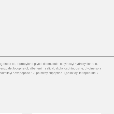
etable oil, dipropylene glycol dibenzoate, ethylhexyl hydroxystearate,
benzoate, tocopherol, tribehenin, salicyloyl phytosphingosine, glycine soja
 palmitoyl hexapeptide-12, palmitoyl tripeptide-1,palmitoyl tetrapeptide-7,