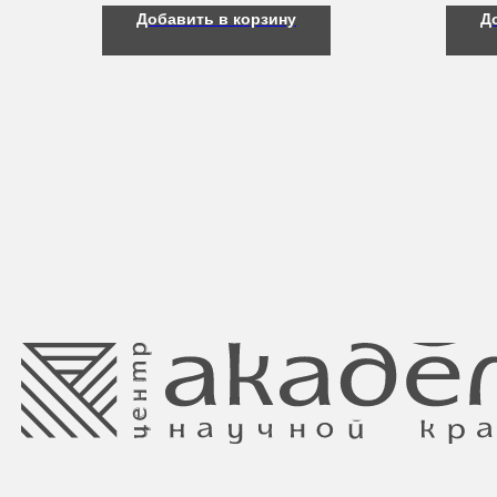
Добавить в корзину
Д
Свидетельство о регистрации выдано
Минским горисполкомом 11.07.2017
Интернет-магазин зарегистрирован
в Торговом реестре РБ
от 05.03.2026 №770900
Ⓒ 2025 Все права защищены.
ООО Центр красоты “Академи”
Отдел торговли и услуг администрации
УНП: 192940578
Центрального района Минска
Юридический адрес:
+37517234 42 65