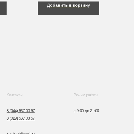
Добавить в корзину
Режим работы
57
с 9:00 до 21:00
57
ru
к,
я, 14
Поставщики
Обращение к руководтву