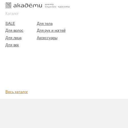
к
к
Каталог
SALE
Для тела
Для волос
Для рук и ногтей
Для лица
Аксессуары
Для век
Весь каталог