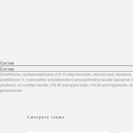
Состав
Состав
Dimethicone, cyclopentasiloxane, c12-15 alkyl benzoate, ascorbic acid, squalane, 
polysilicone-11, hydroxyethyl acrylate/sodium acryloyldimethyl taurate copolymer, h
(soybean) oil, sorbitan laurate, c18-36 acid glycol ester, c18-36 acid triglyceride, 
glucomannan.
Смотрите также