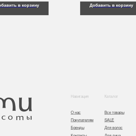
обавить в корзину
Добавить в корзину
Навигация
Каталог
Контакты
О нас
Все товары
8 (044) 567 03 
Покупателям
SALE
8 (029) 567 03 
Бренды
Для волос
Контакты
Для лица
a.n.k.14@mail.
Для век
Для тела
Telegram
Для рук и ногтей
Инстаграм
Аксессуары
Адрес: г. Минс
ул. Гвардейска
Публичная оферта
Политика конфиденциальности
Согласие на обработку персональных данных