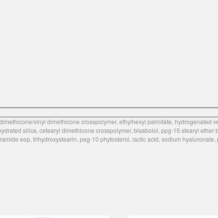
dimethicone/vinyl dimethicone crosspolymer, ethylhexyl palmitate, hydrogenated veg
ydrated silica, cetearyl dimethicone crosspolymer, bisabolol, ppg-15 stearyl ether 
ceramide eop, trihydroxystearin, peg-10 phytosterol, lactic acid, sodium hyaluronate,