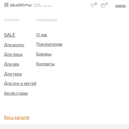
0
0
меню
Каталог
Навигация
О нас
SALE
Покупателям
Для волос
Бренды
Для лица
Контакты
Для век
Для тела
Для рук и ногтей
Аксессуары
Весь каталог