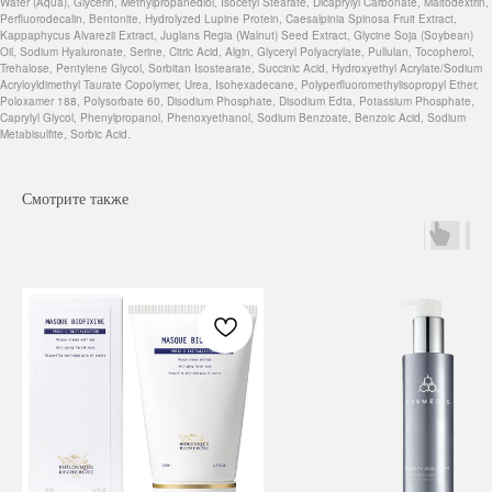
Water (Aqua), Glycerin, Methylpropanediol, Isocetyl Stearate, Dicaprylyl Carbonate, Maltodextrin,
Perfluorodecalin, Bentonite, Hydrolyzed Lupine Protein, Caesalpinia Spinosa Fruit Extract,
Kappaphycus Alvarezii Extract, Juglans Regia (Walnut) Seed Extract, Glycine Soja (Soybean)
Oil, Sodium Hyaluronate, Serine, Citric Acid, Algin, Glyceryl Polyacrylate, Pullulan, Tocopherol,
Trehalose, Pentylene Glycol, Sorbitan Isostearate, Succinic Acid, Hydroxyethyl Acrylate/Sodium
Acryloyldimethyl Taurate Copolymer, Urea, Isohexadecane, Polyperfluoromethylisopropyl Ether,
Poloxamer 188, Polysorbate 60, Disodium Phosphate, Disodium Edta, Potassium Phosphate,
Caprylyl Glycol, Phenylpropanol, Phenoxyethanol, Sodium Benzoate, Benzoic Acid, Sodium
Metabisulfite, Sorbic Acid.
Смотрите также
Навигация
Каталог
Режим работы
О нас
Все товары
с 9:00 до 21:00