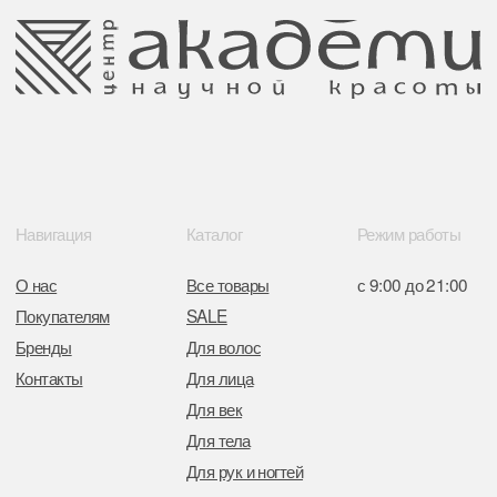
Отказ от рекламной рассылки
Поставщики
Свидетельство о регистрации выдано
Минским горисполкомом 11.07.2017
Интернет-магазин зарегистрирован
в Торговом реестре РБ
от 05.03.2026 №770900
Отдел торговли и услуг администрации
Центрального района Минска
+37517234 42 65
+37517272 53 46
Разработка сайта