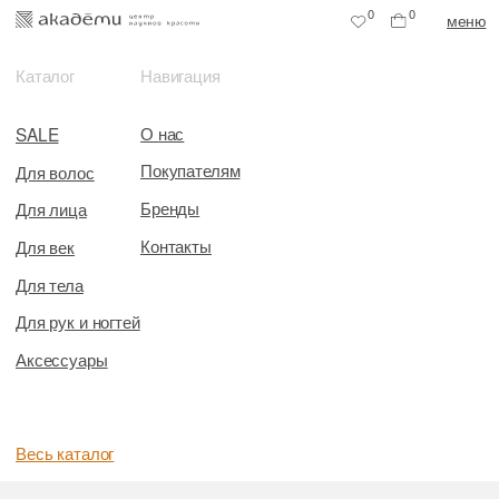
0
0
меню
Каталог
Навигация
О нас
SALE
Покупателям
Для волос
Бренды
Для лица
Контакты
Для век
Для тела
Для рук и ногтей
Аксессуары
Весь каталог