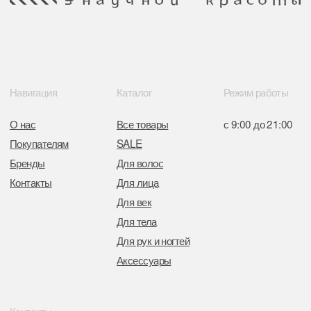
Минским горисполкомом 11.07.2017
Интернет-магазин зарегистрирован
в Торговом реестре РБ
от 05.03.2026 №770900
Отдел торговли и услуг администрации
Центрального района Минска
+37517234 42 65
+37517272 53 46
Разработка сайта