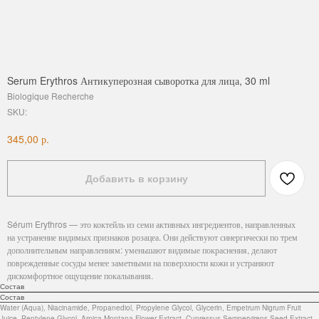
Serum Erythros Антикуперозная сыворотка для лица, 30 ml
Biologique Recherche
SKU:
р.
345,00
Добавить в корзину
Sérum Erythros — это коктейль из семи активных ингредиентов, направленных
на устранение видимых признаков розацеа. Они действуют синергически по трем
дополнительным направлениям: уменьшают видимые покраснения, делают
поврежденные сосуды менее заметными на поверхности кожи и устраняют
дискомфортное ощущение покалывания.
Состав
Состав
Water (Aqua), Niacinamide, Propanediol, Propylene Glycol, Glycerin, Empetrum Nigrum Fruit
Juice, Pentylene Glycol, Arnica Montana Flower Extract, Cupressus Sempervirens Seed Extract,