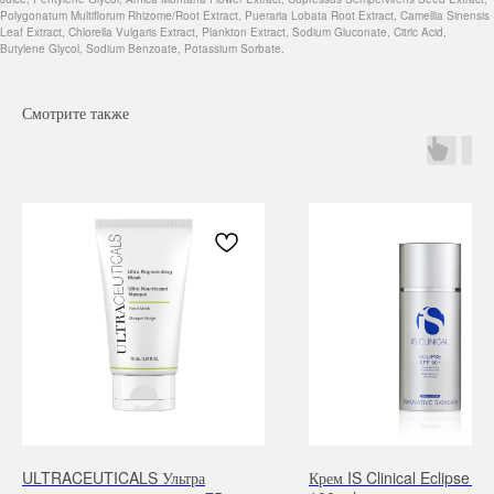
Polygonatum Multiflorum Rhizome/Root Extract, Pueraria Lobata Root Extract, Camellia Sinensis
Leaf Extract, Chlorella Vulgaris Extract, Plankton Extract, Sodium Gluconate, Citric Acid,
Butylene Glycol, Sodium Benzoate, Potassium Sorbate.
Смотрите также
Навигация
Каталог
Режим работы
О нас
Все товары
с 9:00 до 21:00
Покупателям
SALE
Бренды
Для волос
ULTRACEUTICALS Ультра
Крем IS Clinical Eclipse S
Контакты
Для лица